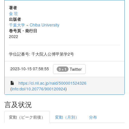
著者
金 壮
出版者
千葉大学 = Chiba University
巻号頁・発行日
2022
学位記番号: 千大院人公博甲第学2号
2023-10-15 07:58:55
Twitter
3 + 1
https://ci.nii.ac.jp/naid/500001524326
(
info:doi/10.20776/900120924
)
言及状況
変動（ピーク前後）
変動（月別）
分布