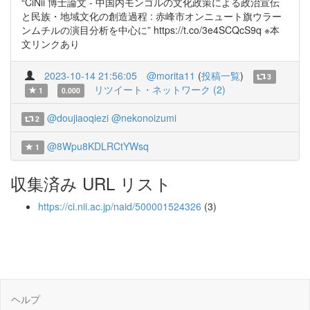
“CiNii 博士論文 - 中国内モンゴルの文化政策による政治宣伝
と民族・地域文化の創造過程 : 赤峰市オンニュート旗ウラー
ンムチルの演目分析を中心に” https://t.co/3e4SCQcS9q ※本
文リンクあり
2023-10-14 21:56:05
@morita11
(
投稿一覧
)
3
リツイート・ネットワーク (2)
1
0.000
@doujiaoqiezi
@nekonoizumi
2
@8Wpu8KDLRCtYWsq
1
収集済み URL リスト
https://ci.nii.ac.jp/naid/500001524326
(3)
ヘルプ