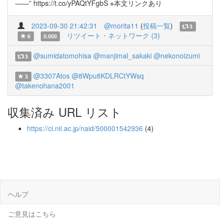
――” https://t.co/yPAQtYFgbS ※本文リンクあり
2023-09-30 21:42:31
@morita11
(
投稿一覧
)
3
リツイート・ネットワーク (3)
6
0.000
@sumidatomohisa
@manjimal_sakaki
@nekonoizumi
3
@3307Atos
@8Wpu8KDLRCtYWsq
3
@takenohana2001
収集済み URL リスト
https://ci.nii.ac.jp/naid/500001542936
(4)
ヘルプ
ご意見はこちら