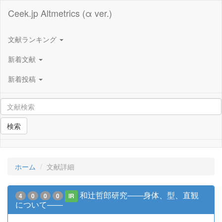
Ceek.jp Altmetrics (α ver.)
文献ランキング
新着文献
新着投稿
検索
ホーム
文献詳細
和辻哲郎研究――身体、型、直観
4
0
0
0
IR
について――