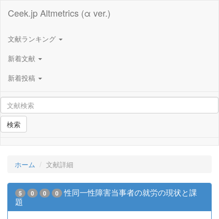
Ceek.jp Altmetrics (α ver.)
文献ランキング
新着文献
新着投稿
検索
ホーム
文献詳細
性同一性障害当事者の就労の現状と課
5
0
0
0
題