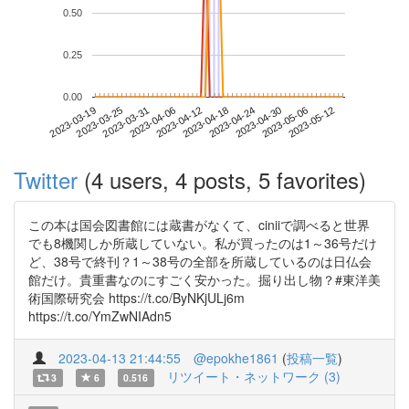
0.50
0.25
0.00
2023-05-06
2023-03-19
2023-04-06
2023-04-24
2023-05-12
2023-03-25
2023-04-12
2023-04-30
2023-03-31
2023-04-18
Twitter
(4 users, 4 posts, 5 favorites)
この本は国会図書館には蔵書がなくて、ciniiで調べると世界
でも8機関しか所蔵していない。私が買ったのは1～36号だけ
ど、38号で終刊？1～38号の全部を所蔵しているのは日仏会
館だけ。貴重書なのにすごく安かった。掘り出し物？#東洋美
術国際研究会 https://t.co/ByNKjULj6m
https://t.co/YmZwNIAdn5
2023-04-13 21:44:55
@epokhe1861
(
投稿一覧
)
リツイート・ネットワーク (3)
3
6
0.516