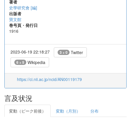
著者
史學研究會 [編]
出版者
寶文館
巻号頁・発行日
1916
2023-06-19 22:18:27
Twitter
3 + 0
Wikipedia
6 + 5
https://ci.nii.ac.jp/ncid/AN00119179
言及状況
変動（ピーク前後）
変動（月別）
分布