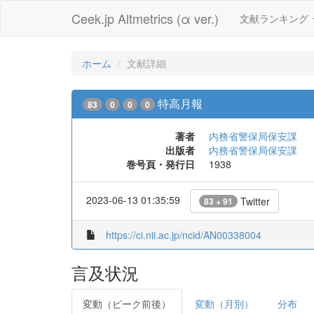
Ceek.jp Altmetrics (α ver.)
文献ランキング
ホーム
文献詳細
特高月報
83
0
0
0
著者
内務省警保局保安課
出版者
内務省警保局保安課
巻号頁・発行日
1938
2023-06-13 01:35:59
Twitter
83 + 91
https://ci.nii.ac.jp/ncid/AN00338004
言及状況
変動（ピーク前後）
変動（月別）
分布