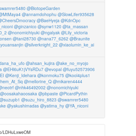
wamrer5480
@BiotopeGarden
@MtMaya4
@annamdohophu
@SlowLifer935628
@CheersDmocracy
@BaeHyeja
@KdnOpc
niconi
@ginzanico
@synw1120
@ta_massan
0_2
@nonomichiyuki
@ngalyak
@Lily_victoria
onsen
@tani28730
@nana77_6262
@Braunite
youansanjin
@silverknight_22
@xiaolumin_ke_ai
ana_ha_ufo
@ahsan_kujira
@ake_no_myojo
a
@EHl6uK1jVYsRDu7
@evopal
@fuyu52573906
EI
@Kenji_Idehara
@konmoku75
@kool4plus1
hem_At_Sq
@mellorine_Q
@mikaren4444
@neotrf
@nhk46492002
@nonomichiyuki
@oosakahaoosaka
@pbpaste
@PicardPythin
@suzupb1
@suzu_hiro_8823
@swamrer5480
uke
@yakushimadas
@yatima_hy
@YA_niconi
/LDHuLxweOM