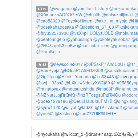
@cyagama
@yomitan_history
@nekomenkaj
79
@X0maekpAO9OGrsW
@chipifb
@daisukeiijima1
@
@cao58020
@ToyokoHinami
@ake_no_myojo
@Hi
@oosakahaoosaka
@Questions_67_68
@keikokan
@fuyu52573906
@3sX4pHUOLyzJOLD
@inokumat
@beatoangelo
@yabusanga
@yokoteyakisoba7
@k
@2RC8zqelk3jseKw
@hasinchu_sien
@greengarag
@ikumikeita
@newscolle2017
@0PSskPj4A2qU0U7
@11_
88
@BaeHyeja
@BGcaP1A5EDzKIb6
@busaikuossan
@GgDtpe
@Hiroki_Yamada
@icc63443
@ilovegrup
@kwj__33ss2
@LXkUwNddLyXWQ89
@m95856yp
@minatoyax
@mousukoshida
@ms08P
@mumeito
@NZN8tJJpjRrQvKt
@nzRFosgsuP2RMG0
@odoro
@poe21279166
@Qe0LHa2uI3LFM7B
@qingxiang
@synw1120
@s_yut
@tadzi0
@TAITAIand2
@tonos
@yuuhi2
@zakinco
@zoo777UlP6iUEGR
@hyoukaha @wildcat_x @drbsiel1saq3