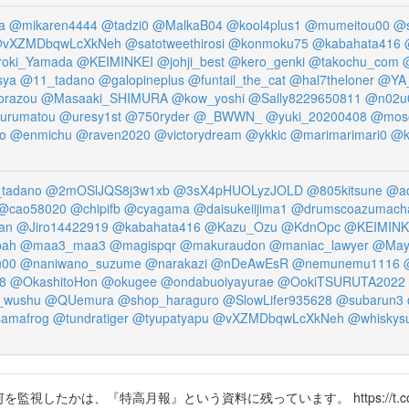
a
@mikaren4444
@tadzi0
@MalkaB04
@kool4plus1
@mumeitou00
@s
vXZMDbqwLcXkNeh
@satotweethirosi
@konmoku75
@kabahata416
roki_Yamada
@KEIMINKEI
@johji_best
@kero_genki
@takochu_com
sya
@11_tadano
@galopineplus
@funtail_the_cat
@hal7theloner
@YA_
orazou
@Masaaki_SHIMURA
@kow_yoshi
@Sally8229650811
@n02u
urumatou
@uresy1st
@750ryder
@_BWWN_
@yuki_20200408
@mos
o
@enmichu
@raven2020
@victorydream
@ykkic
@marimarimari0
@k
tadano
@2mOSlJQS8j3w1xb
@3sX4pHUOLyzJOLD
@805kitsune
@ad
@cao58020
@chipifb
@cyagama
@daisukeiijima1
@drumscoazumach
an
@Jiro14422919
@kabahata416
@Kazu_Ozu
@KdnOpc
@KEIMINK
pah
@maa3_maa3
@magispqr
@makuraudon
@maniac_lawyer
@May
u00
@naniwano_suzume
@narakazi
@nDeAwEsR
@nemunemu1116
8
@OkashitoHon
@okugee
@ondabuoiyayurae
@OokiTSURUTA2022
_wushu
@QUemura
@shop_haraguro
@SlowLifer935628
@subarun3
amafrog
@tundratiger
@tyupatyapu
@vXZMDbqwLcXkNeh
@whiskys
bXx 特高が何を監視したかは、『特高月報』という資料に残っています。 https://t.co