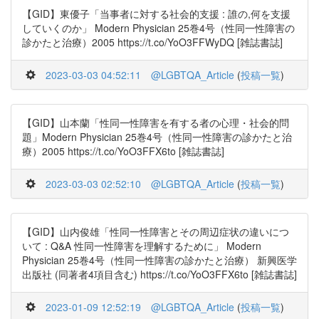
【GID】東優子「当事者に対する社会的支援 : 誰の,何を支援
していくのか」 Modern Physician 25巻4号（性同一性障害の
診かたと治療）2005 https://t.co/YoO3FFWyDQ [雑誌書誌]
2023-03-03 04:52:11
@LGBTQA_Article
(
投稿一覧
)
【GID】山本蘭「性同一性障害を有する者の心理・社会的問
題」Modern Physician 25巻4号（性同一性障害の診かたと治
療）2005 https://t.co/YoO3FFX6to [雑誌書誌]
2023-03-03 02:52:10
@LGBTQA_Article
(
投稿一覧
)
【GID】山内俊雄「性同一性障害とその周辺症状の違いにつ
いて : Q&A 性同一性障害を理解するために」 Modern
Physician 25巻4号（性同一性障害の診かたと治療） 新興医学
出版社 (同著者4項目含む) https://t.co/YoO3FFX6to [雑誌書誌]
2023-01-09 12:52:19
@LGBTQA_Article
(
投稿一覧
)