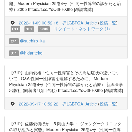
題」Modern Physician 25巻4号（性同一性障害の診かたと治
療）2005 https://t.co/YoO3FFX6to [雑誌書誌]
2022-11-09 06:52:18
@LGBTQA_Article
(
投稿一覧
)
リツイート・ネットワーク (1)
1
1
0.000
@suehiro_ka
1
@hidaritekei
1
【GID】山内俊雄「性同一性障害とその周辺症状の違いにつ
いて : Q&A 性同一性障害を理解するために」 Modern
Physician 25巻4号（性同一性障害の診かたと治療） 新興医学
出版社 (同著者4項目含む) https://t.co/YoO3FFX6to [雑誌書誌]
2022-09-17 16:52:22
@LGBTQA_Article
(
投稿一覧
)
【GID】佐藤俊樹ほか「5.岡山大学 ： ジェンダークリニック
の取り組みと実態」Modern Physician 25巻4号（性同一性障