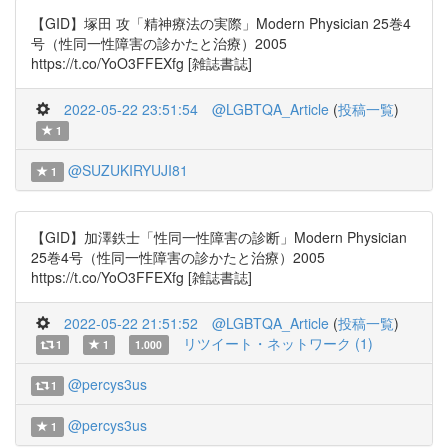
【GID】塚田 攻「精神療法の実際」Modern Physician 25巻4
号（性同一性障害の診かたと治療）2005
https://t.co/YoO3FFEXfg [雑誌書誌]
2022-05-22 23:51:54
@LGBTQA_Article
(
投稿一覧
)
1
@SUZUKIRYUJI81
1
【GID】加澤鉄士「性同一性障害の診断」Modern Physician
25巻4号（性同一性障害の診かたと治療）2005
https://t.co/YoO3FFEXfg [雑誌書誌]
2022-05-22 21:51:52
@LGBTQA_Article
(
投稿一覧
)
リツイート・ネットワーク (1)
1
1
1.000
@percys3us
1
@percys3us
1