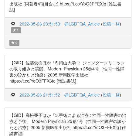
出版社 (同著者4項目含む) https://t.co/YoO3FFEXfg [雑誌書
誌]
2022-05-26 23:51:53
@LGBTQA_Article
(
投稿一覧
)
1
0
【GID】佐藤俊樹ほか「5.岡山大学 ： ジェンダークリニック
の取り組みと実態」Modern Physician 25巻4号（性同一性障
害の診かたと治療）2005 新興医学出版社
https://t.co/YoO3FFX6to [雑誌書誌]
2022-05-26 21:51:52
@LGBTQA_Article
(
投稿一覧
)
【GID】高松亜子ほか「3.手術による治療 : 性同一性障害の治
療と予後」 Modern Physician 25巻4号（性同一性障害の診か
たと治療）2005 新興医学出版社 https://t.co/YoO3FFEXfg [雑
誌書誌]