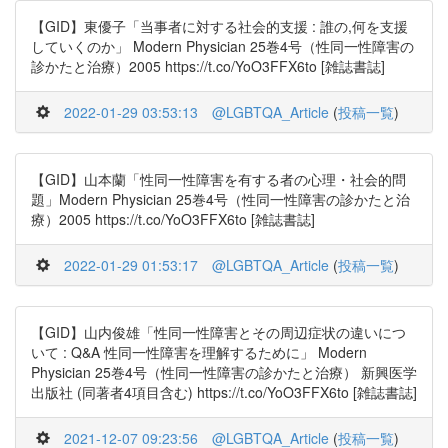
【GID】東優子「当事者に対する社会的支援 : 誰の,何を支援
していくのか」 Modern Physician 25巻4号（性同一性障害の
診かたと治療）2005 https://t.co/YoO3FFX6to [雑誌書誌]
2022-01-29 03:53:13
@LGBTQA_Article
(
投稿一覧
)
【GID】山本蘭「性同一性障害を有する者の心理・社会的問
題」Modern Physician 25巻4号（性同一性障害の診かたと治
療）2005 https://t.co/YoO3FFX6to [雑誌書誌]
2022-01-29 01:53:17
@LGBTQA_Article
(
投稿一覧
)
【GID】山内俊雄「性同一性障害とその周辺症状の違いにつ
いて : Q&A 性同一性障害を理解するために」 Modern
Physician 25巻4号（性同一性障害の診かたと治療） 新興医学
出版社 (同著者4項目含む) https://t.co/YoO3FFX6to [雑誌書誌]
2021-12-07 09:23:56
@LGBTQA_Article
(
投稿一覧
)