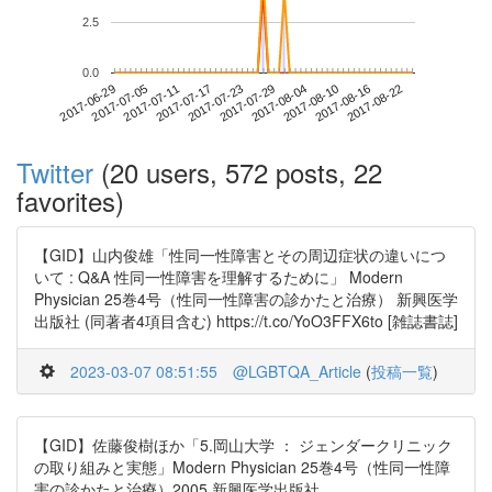
2.5
0.0
2017-08-16
2017-06-29
2017-07-17
2017-08-04
2017-08-22
2017-07-05
2017-07-23
2017-08-10
2017-07-11
2017-07-29
Twitter
(20 users, 572 posts, 22
favorites)
【GID】山内俊雄「性同一性障害とその周辺症状の違いにつ
いて : Q&A 性同一性障害を理解するために」 Modern
Physician 25巻4号（性同一性障害の診かたと治療） 新興医学
出版社 (同著者4項目含む) https://t.co/YoO3FFX6to [雑誌書誌]
2023-03-07 08:51:55
@LGBTQA_Article
(
投稿一覧
)
【GID】佐藤俊樹ほか「5.岡山大学 ： ジェンダークリニック
の取り組みと実態」Modern Physician 25巻4号（性同一性障
害の診かたと治療）2005 新興医学出版社