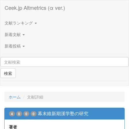
Ceek.jp Altmetrics (α ver.)
文献ランキング
新着文献
新着投稿
検索
ホーム
文献詳細
幕末維新期漢学塾の研究
4
0
0
0
著者