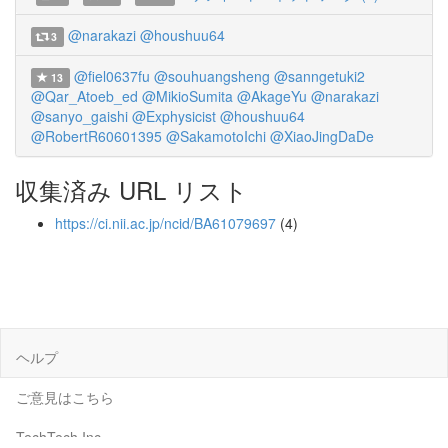
@narakazi
@houshuu64
3
@fiel0637fu
@souhuangsheng
@sanngetuki2
13
@Qar_Atoeb_ed
@MikioSumita
@AkageYu
@narakazi
@sanyo_gaishi
@Exphysicist
@houshuu64
@RobertR60601395
@SakamotoIchi
@XiaoJingDaDe
収集済み URL リスト
https://ci.nii.ac.jp/ncid/BA61079697
(4)
ヘルプ
ご意見はこちら
TechTech Inc.