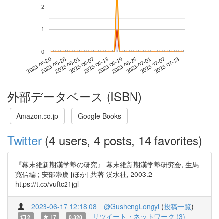
2
1
0
2023-07-07
2023-05-20
2023-06-07
2023-06-25
2023-07-13
2023-05-26
2023-06-13
2023-07-01
2023-06-01
2023-06-19
外部データベース (ISBN)
Amazon.co.jp
Google Books
Twitter
(4 users, 4 posts, 14 favorites)
『幕末維新期漢学塾の研究』 幕末維新期漢学塾研究会, 生馬
寛信編 ; 安部崇慶 [ほか] 共著 溪水社, 2003.2
https://t.co/vuftc21jgl
2023-06-17 12:18:08
@GushengLongyi
(
投稿一覧
)
リツイート・ネットワーク (3)
2
17
0.320