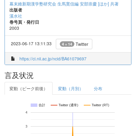
幕末維新期漢学塾研究会 生馬寛信編
安部崇慶 [ほか] 共著
出版者
溪水社
巻号頁・発行日
2003
2023-06-17 13:11:33
Twitter
4 + 14
https://ci.nii.ac.jp/ncid/BA61079697
言及状況
変動（ピーク前後）
変動（月別）
分布
合計
Twitter (通常)
Twitter (RT)
4
3