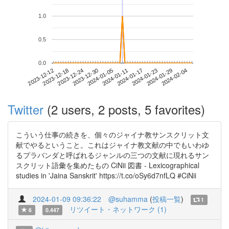
1.0
0.5
0.0
2024-01-29
2023-12-12
2023-12-30
2024-01-17
2024-02-04
2023-12-18
2024-01-05
2024-01-23
2023-12-24
2024-01-11
Twitter
(2 users, 2 posts, 5 favorites)
こういう仕事の続きを、個々のジャイナ教サンスクリット文
献でやるということ。これはジャイナ教文献の中でもいわゆ
るプラバンダと呼ばれるジャンルの三つの文献に現れるサン
スクリット語彙を集めたもの CiNii 図書 - Lexicographical
studies in 'Jaina Sanskrit' https://t.co/oSy6d7nfLQ #CiNii
2024-01-09 09:36:22
@suhamma
(
投稿一覧
)
1
リツイート・ネットワーク (1)
6
0.447