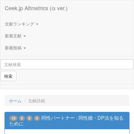
Ceek.jp Altmetrics (α ver.)
文献ランキング
新着文献
新着投稿
検索
ホーム
文献詳細
同性パートナー : 同性婚・DP法を知る
13
0
0
0
ために