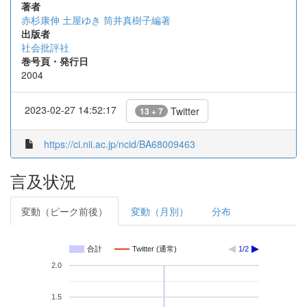
著者
赤杉康伸 土屋ゆき 筒井真樹子編著
出版者
社会批評社
巻号頁・発行日
2004
2023-02-27 14:52:17
Twitter
13 + 7
https://ci.nii.ac.jp/ncid/BA68009463
言及状況
変動（ピーク前後）
変動（月別）
分布
合計
Twitter (通常)
1/2
2.0
1.5