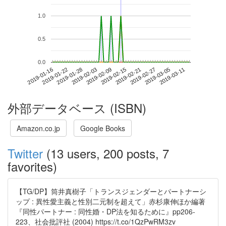
1.0
0.5
0.0
2019-03-05
2019-01-16
2019-02-03
2019-02-21
2019-03-11
2019-01-22
2019-02-09
2019-02-27
2019-01-28
2019-02-15
外部データベース (ISBN)
Amazon.co.jp
Google Books
Twitter
(13 users, 200 posts, 7
favorites)
【TG/DP】筒井真樹子「トランスジェンダーとパートナーシ
ップ : 異性愛主義と性別二元制を超えて」赤杉康伸ほか編著
『同性パートナー : 同性婚・DP法を知るために』pp206-
223、社会批評社 (2004) https://t.co/1QzPwRM3zv