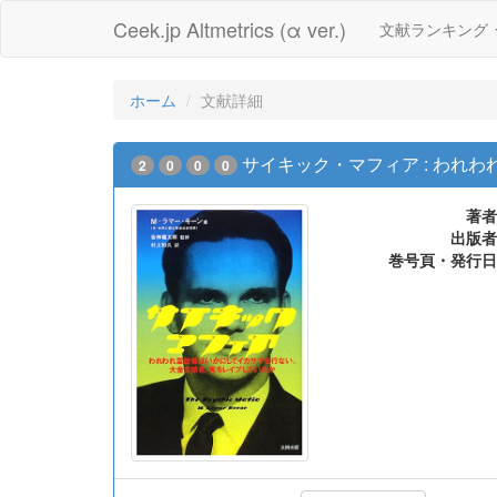
Ceek.jp Altmetrics (α ver.)
文献ランキング
ホーム
文献詳細
サイキック・マフィア : われ
2
0
0
0
著者
出版者
巻号頁・発行日