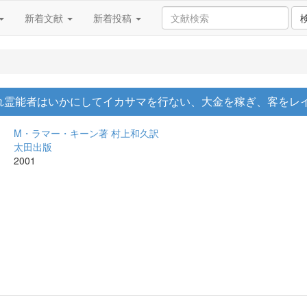
新着文献
新着投稿
われ霊能者はいかにしてイカサマを行ない、大金を稼ぎ、客をレ
M・ラマー・キーン著
村上和久訳
太田出版
2001