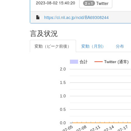
2023-08-02 15:40:20
Twitter
2 + 1
https://ci.nii.ac.jp/ncid/BA69308244
言及状況
変動（ピーク前後）
変動（月別）
分布
合計
Twitter (通常)
2.0
1.5
1.0
0.5
0.0