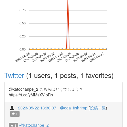
0.75
0.50
0.25
0.00
2023-06-11
2023-04-24
2023-05-12
2023-05-30
2023-06-17
2023-04-30
2023-05-18
2023-06-05
2023-05-06
2023-05-24
Twitter
(1 users, 1 posts, 1 favorites)
@katochanpe_2 こちらはどうでしょう？
https://t.co/yMMsXVIoRp
2023-05-22 13:30:07
@eda_fishrimp
(
投稿一覧
)
1
@katochanpe_2
1