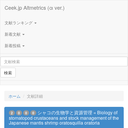
Ceek.jp Altmetrics (α ver.)
文献ランキング
新着文献
新着投稿
検索
ホーム
文献詳細
シャコの生物学と資源管理 = Biology of
2
0
0
0
stomatopod crustaceans and stock management of the
Japanese mantis shrimp oratosquilla oratoria