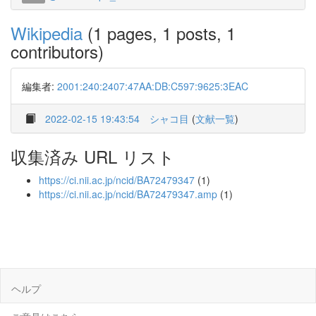
Wikipedia
(1 pages, 1 posts, 1
contributors)
編集者:
2001:240:2407:47AA:DB:C597:9625:3EAC
2022-02-15 19:43:54
シャコ目
(
文献一覧
)
収集済み URL リスト
https://ci.nii.ac.jp/ncid/BA72479347
(1)
https://ci.nii.ac.jp/ncid/BA72479347.amp
(1)
ヘルプ