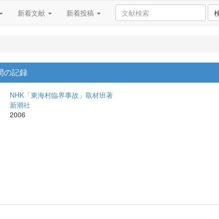
新着文献
新着投稿
日間の記録
NHK「東海村臨界事故」取材班著
新潮社
2006