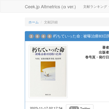
Ceek.jp Altmetrics (α ver.)
文献ランキング
ホーム
文献詳細
朽ちていった命 : 被曝治療83
2
0
0
0
著者
出版者
巻号頁・発行日
2023-11-17 02:17:34
Twitter
2 + 1