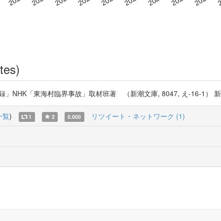
tes)
HK「東海村臨界事故」取材班著 （新潮文庫, 8047, え-16-1） 新潮社, 2006.
一覧
)
リツイート・ネットワーク (1)
1
2
0.000