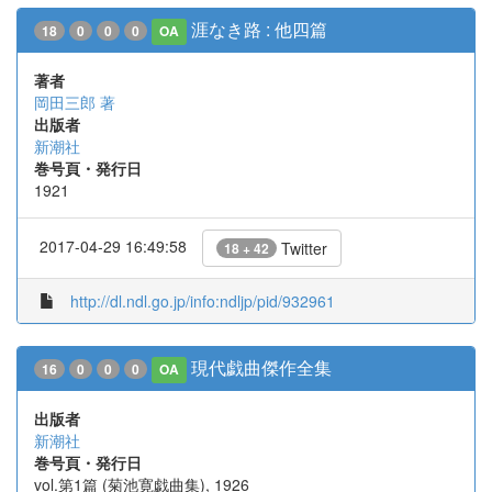
涯なき路 : 他四篇
18
0
0
0
OA
著者
岡田三郎 著
出版者
新潮社
巻号頁・発行日
1921
2017-04-29 16:49:58
Twitter
18 + 42
http://dl.ndl.go.jp/info:ndljp/pid/932961
現代戯曲傑作全集
16
0
0
0
OA
出版者
新潮社
巻号頁・発行日
vol.第1篇 (菊池寛戯曲集), 1926