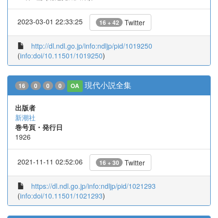
2023-03-01 22:33:25
Twitter
16 + 42
http://dl.ndl.go.jp/info:ndljp/pid/1019250
(
info:doi/10.11501/1019250
)
現代小説全集
16
0
0
0
OA
出版者
新潮社
巻号頁・発行日
1926
2021-11-11 02:52:06
Twitter
16 + 30
https://dl.ndl.go.jp/info:ndljp/pid/1021293
(
info:doi/10.11501/1021293
)