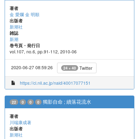
著者
金 愛爛
金 明順
出版者
新潮社
雑誌
新潮
巻号頁・発行日
vol.107, no.6, pp.91-112, 2010-06
2020-06-27 08:59:26
Twitter
24 + 40
https://ci.nii.ac.jp/naid/40017077151
獨影自命 ; 續落花流水
22
0
0
0
著者
川端康成著
出版者
新潮社