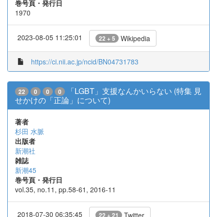
巻号頁・発行日
1970
2023-08-05 11:25:01
Wikipedia
22 + 5
https://ci.nii.ac.jp/ncid/BN04731783
「LGBT」支援なんかいらない (特集 見
22
0
0
0
せかけの「正論」について)
著者
杉田 水脈
出版者
新潮社
雑誌
新潮45
巻号頁・発行日
vol.35, no.11, pp.58-61, 2016-11
2018-07-30 06:35:45
Twitter
22 + 21