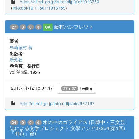
https://dl.ndl.go.jp/info:ndljp/pid/1016759
(
info:doi/10.11501/1016759
)
藤村パンフレツト
27
0
0
0
OA
著者
島崎藤村 著
出版者
新潮社
巻号頁・発行日
vol.第2輯, 1925
2017-11-12 18:07:47
Twitter
27 + 27
http://dl.ndl.go.jp/info:ndljp/pid/977197
水の中のゴライアス (日韓中・三文芸
24
0
0
0
誌による文学プロジェクト 文學アジア3×2×4(第1回)
「都市」篇)