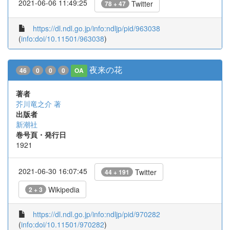
2021-06-06 11:49:25
Twitter
78 + 47
https://dl.ndl.go.jp/info:ndljp/pid/963038
(
info:doi/10.11501/963038
)
夜来の花
46
0
0
0
OA
著者
芥川竜之介 著
出版者
新潮社
巻号頁・発行日
1921
2021-06-30 16:07:45
Twitter
44 + 191
Wikipedia
2 + 3
https://dl.ndl.go.jp/info:ndljp/pid/970282
(
info:doi/10.11501/970282
)