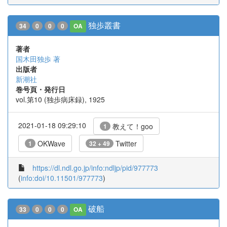
独歩叢書
34
0
0
0
OA
著者
国木田独歩 著
出版者
新潮社
巻号頁・発行日
vol.第10 (独歩病床録), 1925
2021-01-18 09:29:10
教えて！goo
1
OKWave
Twitter
1
32 + 49
https://dl.ndl.go.jp/info:ndljp/pid/977773
(
info:doi/10.11501/977773
)
破船
33
0
0
0
OA