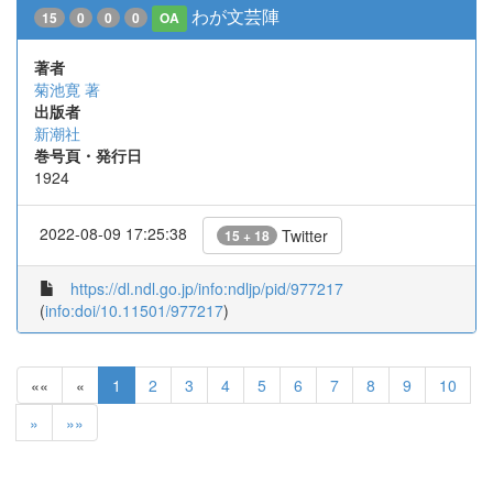
わが文芸陣
15
0
0
0
OA
著者
菊池寛 著
出版者
新潮社
巻号頁・発行日
1924
2022-08-09 17:25:38
Twitter
15 + 18
https://dl.ndl.go.jp/info:ndljp/pid/977217
(
info:doi/10.11501/977217
)
««
«
1
2
3
4
5
6
7
8
9
10
»
»»