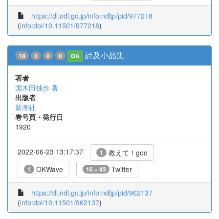
https://dl.ndl.go.jp/info:ndljp/pid/977218
(
info:doi/10.11501/977218
)
詩及小品集
18
0
0
0
OA
著者
国木田独歩 著
出版者
新潮社
巻号頁・発行日
1920
2022-06-23 13:17:37
教えて！goo
1
OKWave
Twitter
1
16 + 43
https://dl.ndl.go.jp/info:ndljp/pid/962137
(
info:doi/10.11501/962137
)