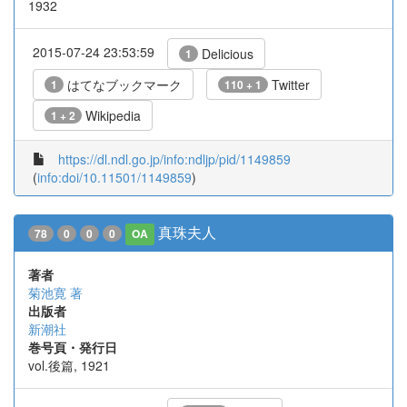
1932
2015-07-24 23:53:59
Delicious
1
はてなブックマーク
Twitter
1
110 + 1
Wikipedia
1 + 2
https://dl.ndl.go.jp/info:ndljp/pid/1149859
(
info:doi/10.11501/1149859
)
真珠夫人
78
0
0
0
OA
著者
菊池寛 著
出版者
新潮社
巻号頁・発行日
vol.後篇, 1921