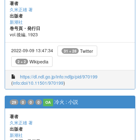
著者
久米正雄 著
出版者
新潮社
巻号頁・発行日
vol.後編, 1923
2022-09-09 13:47:34
Twitter
31 + 28
Wikipedia
2 + 2
https://dl.ndl.go.jp/info:ndljp/pid/970199
(
info:doi/10.11501/970199
)
冷火 : 小説
29
0
0
0
OA
著者
久米正雄 著
出版者
新潮社