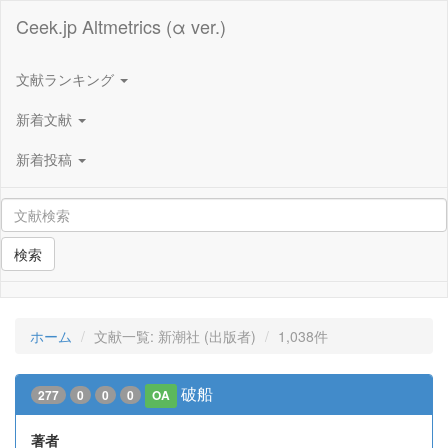
Ceek.jp Altmetrics (α ver.)
文献ランキング
新着文献
新着投稿
検索
ホーム
文献一覧: 新潮社 (出版者)
1,038件
破船
277
0
0
0
OA
著者