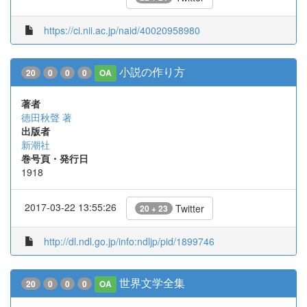
https://ci.nii.ac.jp/naid/40020958980
小説の作り方
20
0
0
0
OA
著者
徳田秋聲 著
出版者
新潮社
巻号頁・発行日
1918
2017-03-22 13:55:26
Twitter
20 + 23
http://dl.ndl.go.jp/info:ndljp/pid/1899746
世界文学全集
20
0
0
0
OA