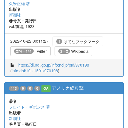
久米正雄 著
出版者
新潮社
巻号頁・発行日
vol.前編, 1923
2022-10-22 00:11:27
はてなブックマーク
1
Twitter
Wikipedia
274 + 141
2 + 2
https://dl.ndl.go.jp/info:ndljp/pid/970198
(
info:doi/10.11501/970198
)
アメリカ総攻撃
113
0
0
0
OA
著者
フロイド・ギボンス 著
出版者
新潮社
巻号頁・発行日