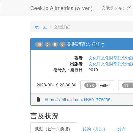
Ceek.jp Altmetrics (α ver.)
文献ランキング
ホーム
文献詳細
発掘調査のてびき
15
0
0
0
著者
文化庁文化財部記念物
出版者
文化庁文化財部記念物
巻号頁・発行日
2010
2023-06-19 22:30:30
Twitter
4 + 0
11 + 
https://ci.nii.ac.jp/ncid/BB01778935
言及状況
変動（ピーク前後）
変動（月別）
分布