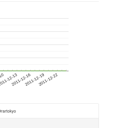
-10
011-12-13
2011-12-16
2011-12-19
2011-12-22
artokyo