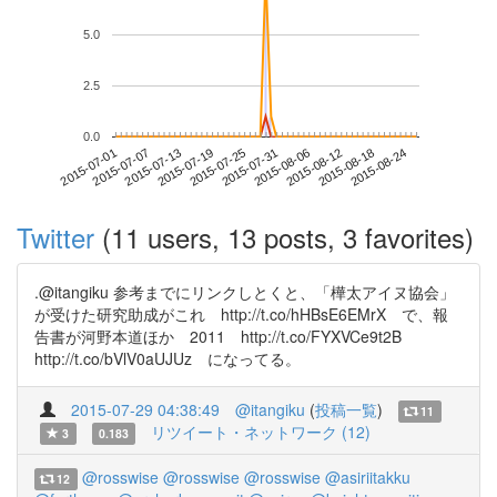
5.0
2.5
0.0
2015-08-18
2015-07-01
2015-07-19
2015-08-06
2015-08-24
2015-07-07
2015-07-25
2015-08-12
2015-07-13
2015-07-31
Twitter
(11 users, 13 posts, 3 favorites)
.@itangiku 参考までにリンクしとくと、「樺太アイヌ協会」
が受けた研究助成がこれ http://t.co/hHBsE6EMrX で、報
告書が河野本道ほか 2011 http://t.co/FYXVCe9t2B
http://t.co/bVlV0aUJUz になってる。
2015-07-29 04:38:49
@itangiku
(
投稿一覧
)
11
リツイート・ネットワーク (12)
3
0.183
@rosswise
@rosswise
@rosswise
@asiriitakku
12