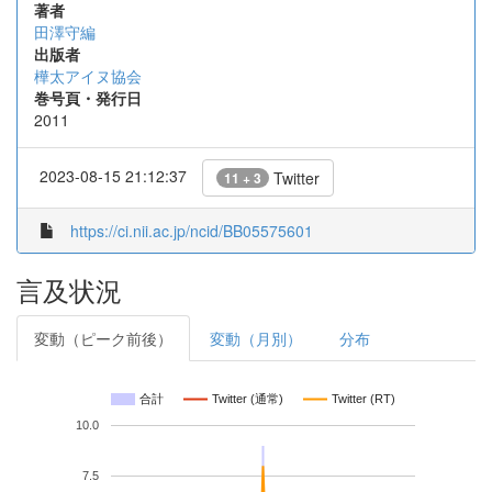
著者
田澤守編
出版者
樺太アイヌ協会
巻号頁・発行日
2011
2023-08-15 21:12:37
Twitter
11 + 3
https://ci.nii.ac.jp/ncid/BB05575601
言及状況
変動（ピーク前後）
変動（月別）
分布
合計
Twitter (通常)
Twitter (RT)
10.0
7.5