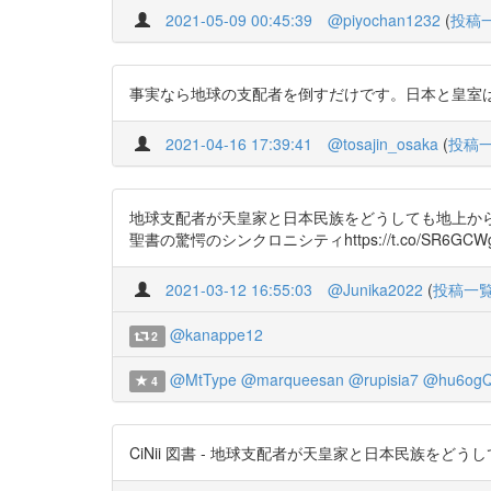
2021-05-09 00:45:39
@piyochan1232
(
投稿
事実なら地球の支配者を倒すだけです。日本と皇室は日本人のもの
2021-04-16 17:39:41
@tosajin_osaka
(
投稿
地球支配者が天皇家と日本民族をどうしても地上か
聖書の驚愕のシンクロニシティhttps://t.co/SR6GCW
2021-03-12 16:55:03
@Junika2022
(
投稿一
@kanappe12
2
@MtType
@marqueesan
@rupisia7
@hu6ogQ
4
CiNii 図書 - 地球支配者が天皇家と日本民族をどうしても地上