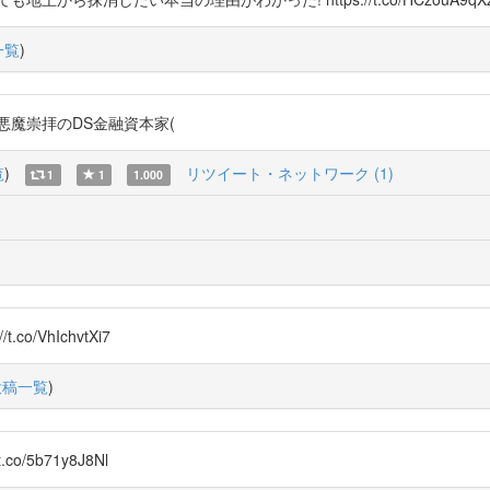
一覧
)
悪魔崇拝のDS金融資本家(
覧
)
リツイート・ネットワーク (1)
1
1
1.000
/VhIchvtXi7
投稿一覧
)
/5b71y8J8Nl