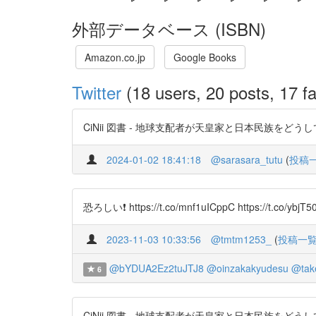
外部データベース (ISBN)
Amazon.co.jp
Google Books
Twitter
(18 users, 20 posts, 17 fa
CiNii 図書 - 地球支配者が天皇家と日本民族をどうしても
2024-01-02 18:41:18
@sarasara_tutu
(
投稿
恐ろしい❗️ https://t.co/mnf1uICppC https://t.co/ybjT
2023-11-03 10:33:56
@tmtm1253_
(
投稿一
@bYDUA2Ez2tuJTJ8
@oinzakakyudesu
@tak
6
CiNii 図書 - 地球支配者が天皇家と日本民族をどうしても