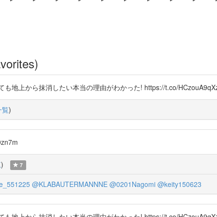
vorites)
地上から抹消したい本当の理由がわかった! https://t.co/HCzouA9qX
一覧
)
50zn7m
覧
)
7
e_551225
@KLABAUTERMANNNE
@0201Nagomi
@keity150623
地上から抹消したい本当の理由がわかった! https://t.co/HCzouA9qX