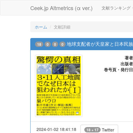
Ceek.jp Altmetrics (α ver.)
文献ランキング
ホーム
文献詳細
地球支配者が天皇家と日本民族
18
0
0
0
著者
出版者
巻号頁・発行日
2024-01-02 18:41:18
Twitter
18 + 17