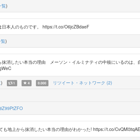
一覧
)
です。 https://t.co/O6jcZBdaeF
一覧
)
ら抹消したい本当の理由 メーソン・イルミナティの中核にいるのは、自
gWeC
覧
)
リツイート・ネットワーク (2)
1
4
0.000
iZ99PtZFO
から抹消したい本当の理由がわかった! https://t.co/CvQMl3tqAE #