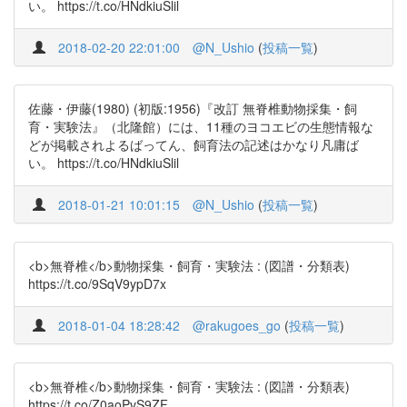
い。 https://t.co/HNdkiuSlil
2018-02-20 22:01:00
@N_Ushio
(
投稿一覧
)
佐藤・伊藤(1980) (初版:1956)『改訂 無脊椎動物採集・飼
育・実験法』（北隆館）には、11種のヨコエビの生態情報な
どが掲載されよるばってん、飼育法の記述はかなり凡庸ば
い。 https://t.co/HNdkiuSlil
2018-01-21 10:01:15
@N_Ushio
(
投稿一覧
)
<b>無脊椎</b>動物採集・飼育・実験法 : (図譜・分類表)
https://t.co/9SqV9ypD7x
2018-01-04 18:28:42
@rakugoes_go
(
投稿一覧
)
<b>無脊椎</b>動物採集・飼育・実験法 : (図譜・分類表)
https://t.co/Z0aoPvS9ZF