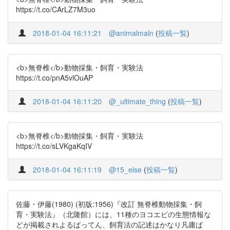
https://t.co/CArLZ7M3uo
2018-01-04 16:11:21
@animalmaln
(
投稿一覧
)
<b>無脊椎</b>動物採集・飼育・実験法
https://t.co/pnA5vlOuAP
2018-01-04 16:11:20
@_ultimate_thing
(
投稿一覧
)
<b>無脊椎</b>動物採集・飼育・実験法
https://t.co/sLVKgaKqIV
2018-01-04 16:11:19
@15_else
(
投稿一覧
)
佐藤・伊藤(1980) (初版:1956)『改訂 無脊椎動物採集・飼
育・実験法』（北隆館）には、11種のヨコエビの生態情報な
どが掲載されよるばってん、飼育法の記述はかなり凡庸ば