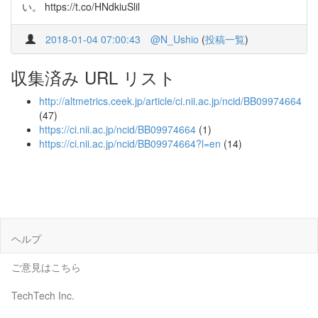
い。 https://t.co/HNdkiuSlil
2018-01-04 07:00:43
@N_Ushio
(
投稿一覧
)
収集済み URL リスト
http://altmetrics.ceek.jp/article/ci.nii.ac.jp/ncid/BB09974664
(47)
https://ci.nii.ac.jp/ncid/BB09974664
(1)
https://ci.nii.ac.jp/ncid/BB09974664?l=en
(14)
ヘルプ
ご意見はこちら
TechTech Inc.