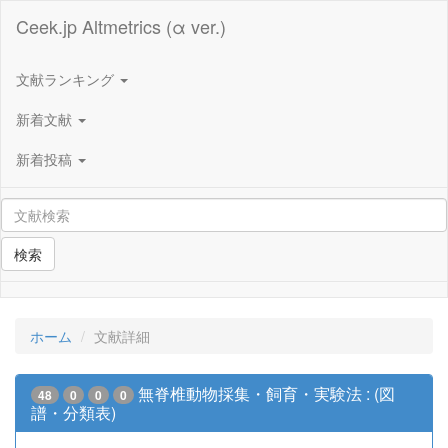
Ceek.jp Altmetrics (α ver.)
文献ランキング
新着文献
新着投稿
検索
ホーム
文献詳細
無脊椎動物採集・飼育・実験法 : (図
48
0
0
0
譜・分類表)