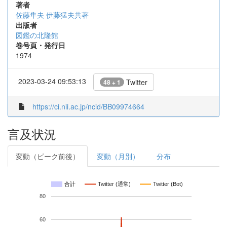
著者
佐藤隼夫 伊藤猛夫共著
出版者
図鑑の北隆館
巻号頁・発行日
1974
2023-03-24 09:53:13
Twitter
48 + 1
https://ci.nii.ac.jp/ncid/BB09974664
言及状況
変動（ピーク前後）
変動（月別）
分布
合計
Twitter (通常)
Twitter (Bot)
80
60