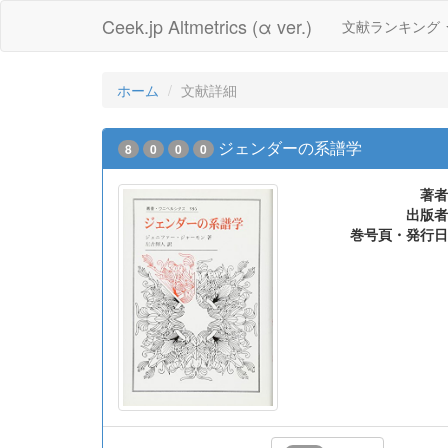
Ceek.jp Altmetrics (α ver.)
文献ランキング
ホーム
文献詳細
ジェンダーの系譜学
8
0
0
0
著者
出版者
巻号頁・発行日