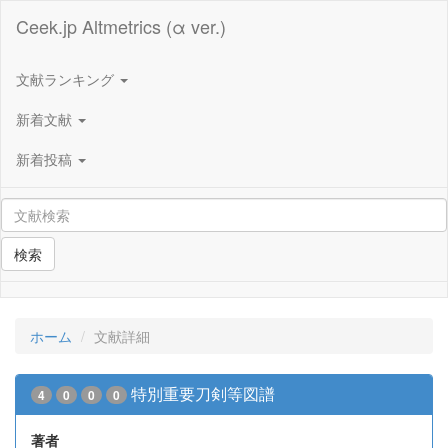
Ceek.jp Altmetrics (α ver.)
文献ランキング
新着文献
新着投稿
検索
ホーム
文献詳細
特別重要刀剣等図譜
4
0
0
0
著者