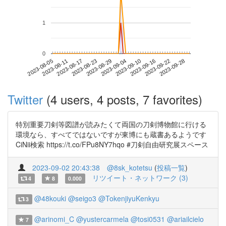
1
0
2023-09-22
2023-08-05
2023-08-23
2023-09-10
2023-09-28
2023-08-11
2023-08-29
2023-09-16
2023-08-17
2023-09-04
Twitter
(4 users, 4 posts, 7 favorites)
特別重要刀剣等図譜が読みたくて両国の刀剣博物館に行ける
環境なら、すべてではないですが東博にも蔵書あるようです
CiNii検索 https://t.co/FPu8NY7hqo #刀剣自由研究展スペース
2023-09-02 20:43:38
@8sk_kotetsu
(
投稿一覧
)
リツイート・ネットワーク (3)
4
8
0.000
@48kouki
@seigo3
@TokenjiyuKenkyu
3
@arinomi_C
@yustercarmela
@tosi0531
@ariailcielo
7