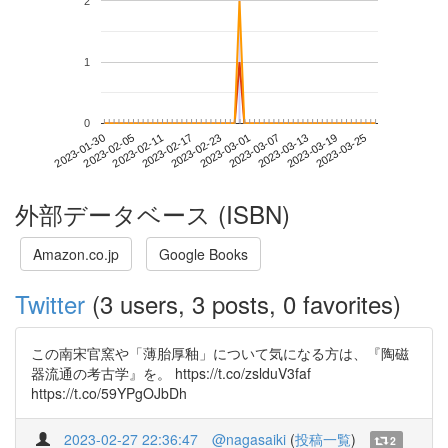
2
1
0
2023-03-19
2023-01-30
2023-02-17
2023-03-07
2023-03-25
2023-02-05
2023-02-23
2023-03-13
2023-02-11
2023-03-01
外部データベース (ISBN)
Amazon.co.jp
Google Books
Twitter
(3 users, 3 posts, 0 favorites)
この南宋官窯や「薄胎厚釉」について気になる方は、『陶磁
器流通の考古学』を。 https://t.co/zslduV3faf
https://t.co/59YPgOJbDh
2023-02-27 22:36:47
@nagasaiki
(
投稿一覧
)
2