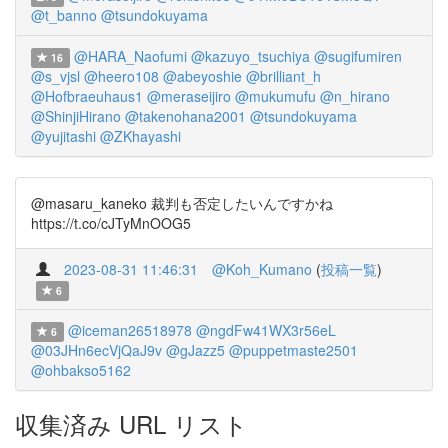
@t_banno
@tsundokuyama
@HARA_Naofumi
@kazuyo_tsuchiya
@sugifumiren
16
@s_vjsl
@heero108
@abeyoshie
@brilliant_h
@Hofbraeuhaus1
@meraseijiro
@mukumufu
@n_hirano
@ShinjiHirano
@takenohana2001
@tsundokuyama
@yujitashi
@ZKhayashi
@masaru_kaneko 裁判も否定したいんですかね
https://t.co/cJTyMnOOG5
2023-08-31 11:46:31
@Koh_Kumano
(
投稿一覧
)
6
@iceman26518978
@ngdFw41WX3r56eL
6
@03JHn6ecVjQaJ9v
@gJazz5
@puppetmaste2501
@ohbakso5162
収集済み URL リスト