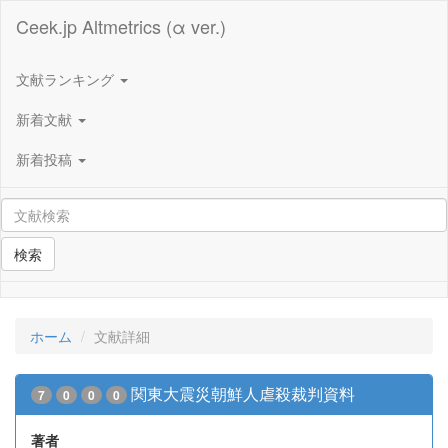
Ceek.jp Altmetrics (α ver.)
文献ランキング
新着文献
新着投稿
検索
ホーム
文献詳細
関東大震災朝鮮人虐殺裁判資料
7
0
0
0
著者