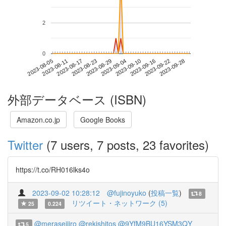
2
0
2023-09-22
2023-08-05
2023-08-23
2023-09-10
2023-09-28
2023-08-11
2023-08-29
2023-09-16
2023-08-17
2023-09-04
外部データベース (ISBN)
Amazon.co.jp
Google Books
Twitter
(7 users, 7 posts, 23 favorites)
https://t.co/RH016lks4o
2023-09-02 10:28:12
@fujinoyuko
(
投稿一覧
)
8
リツイート・ネットワーク (5)
25
0.224
@meraseijiro
@rekishitos
@9YfM9BU16YSM3QY
5