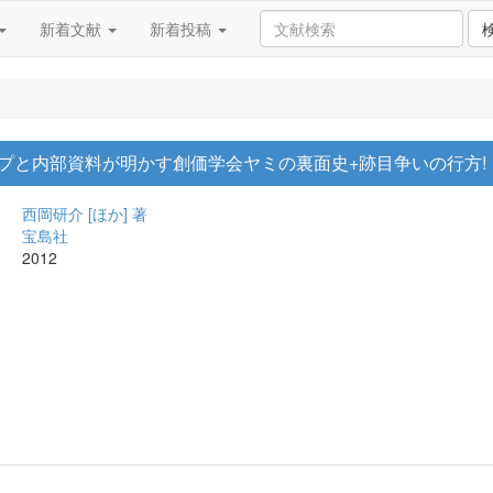
新着文献
新着投稿
ープと内部資料が明かす創価学会ヤミの裏面史+跡目争いの行方!
西岡研介 [ほか] 著
宝島社
2012