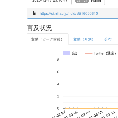
Twitter
22 + 24
https://ci.nii.ac.jp/ncid/BB16050610
言及状況
変動（ピーク前後）
変動（月別）
分布
合計
Twitter (通常)
8
6
4
2
0
2021-03-05
2021-03-08
2021-03-11
2021
2021-02-27
2021-03-02