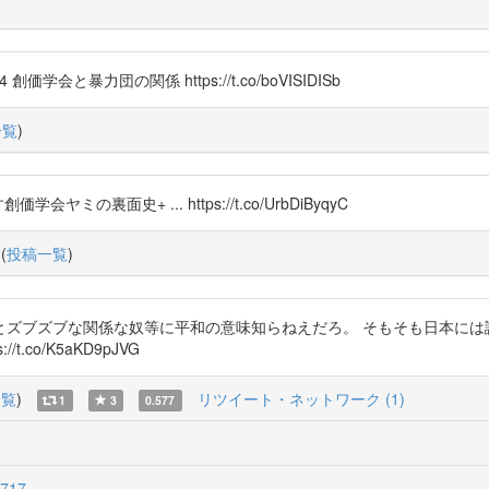
SUn174 創価学会と暴力団の関係 https://t.co/boVISIDISb
一覧
)
裏面史+ ... https://t.co/UrbDiByqyC
(
投稿一覧
)
とズブズブな関係な奴等に平和の意味知らねえだろ。 そもそも日本には
co/K5aKD9pJVG
一覧
)
リツイート・ネットワーク (1)
1
3
0.577
4717