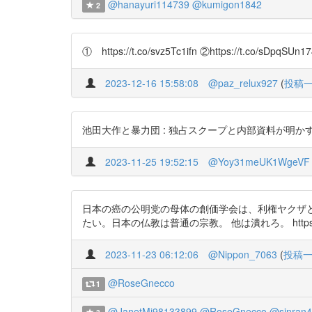
@hanayuri114739
@kumigon1842
2
① https://t.co/svz5Tc1ifn ②https://t.co/sDpq
2023-12-16 15:58:08
@paz_relux927
(
投稿
池田大作と暴力団 : 独占スクープと内部資料が明かす創価学会ヤミの
2023-11-25 19:52:15
@Yoy31meUK1WgeVF
日本の癌の公明党の母体の創価学会は、利権ヤクザ
たい。日本の仏教は普通の宗教。 他は潰れろ。 https://t.
2023-11-23 06:12:06
@Nippon_7063
(
投稿
@RoseGnecco
1
@JanetMi98133899
@RoseGnecco
@sinran