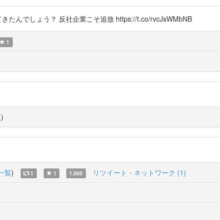
たんでしょう？ 反社企業こそ追放 https://t.co/rvcJsWMbNB
1
覧
)
一覧
)
リツイート・ネットワーク (1)
1
1
1.000