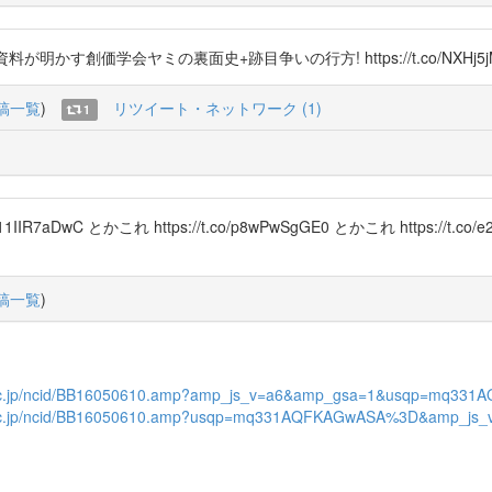
料が明かす創価学会ヤミの裏面史+跡目争いの行方! https://t.co/NXHj5jM
稿一覧
)
リツイート・ネットワーク (1)
1
IR7aDwC とかこれ https://t.co/p8wPwSgGE0 とかこれ https:/
稿一覧
)
/ci.nii.ac.jp/ncid/BB16050610.amp?amp_js_v=a6&amp_gsa=1&usqp=mq
ci.nii.ac.jp/ncid/BB16050610.amp?usqp=mq331AQFKAGwASA%3D&amp_js_