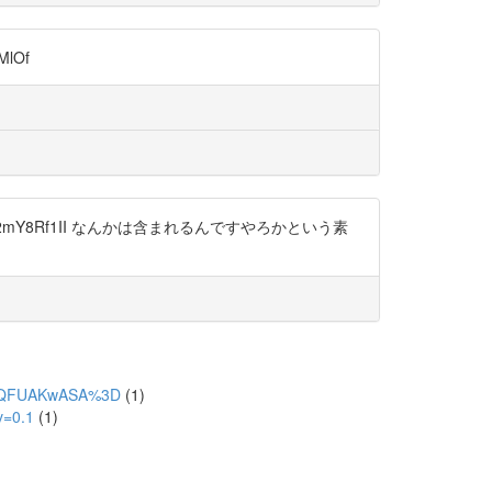
lOf
/t.co/e2mY8Rf1II なんかは含まれるんですやろかという素
331AQFUAKwASA%3D
(1)
v=0.1
(1)