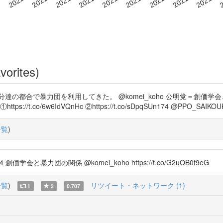
vorites)
達の都合で暴力団を利用してきた。 @komei_koho 公明党＝創価
6w6IdVQnHc ②https://t.co/sDpqSUn174 @PPO_SAIKOUKEN ht
一覧
)
qSUn174 創価学会と暴力団の関係 @komei_koho https://t.co/G2uOB0f9eG
一覧
)
リツイート・ネットワーク (1)
1
2
0.707