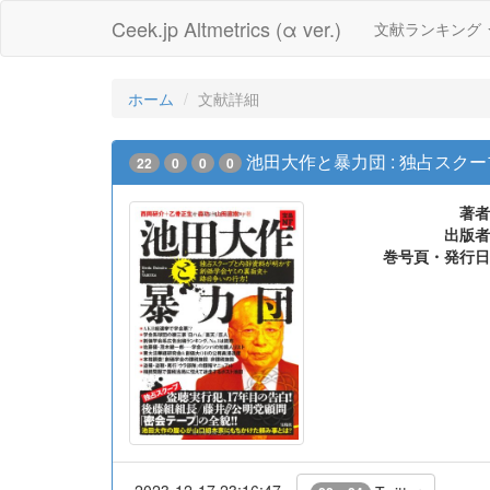
Ceek.jp Altmetrics (α ver.)
文献ランキング
ホーム
文献詳細
池田大作と暴力団 : 独占スク
22
0
0
0
著者
出版者
巻号頁・発行日
2023-12-17 23:16:47