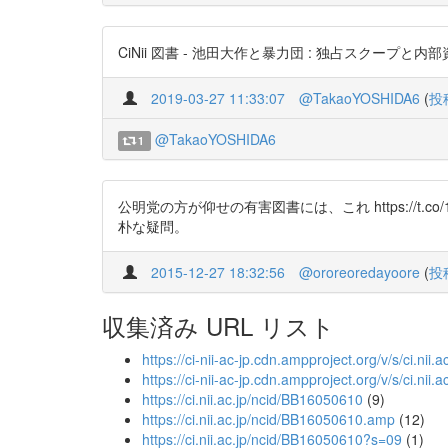
CiNii 図書 - 池田大作と暴力団 : 独占スクープと内部資
2019-03-27 11:33:07
@TakaoYOSHIDA6
(
投
@TakaoYOSHIDA6
1
公明党の方が仰せの有害図書には、これ https://t.co/11I
朴な疑問。
2015-12-27 18:32:56
@ororeoredayoore
(
投
収集済み URL リスト
https://ci-nii-ac-jp.cdn.ampproject.org/v/s
https://ci-nii-ac-jp.cdn.ampproject.org/v/s/
https://ci.nii.ac.jp/ncid/BB16050610
(9)
https://ci.nii.ac.jp/ncid/BB16050610.amp
(12)
https://ci.nii.ac.jp/ncid/BB16050610?s=09
(1)