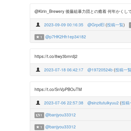
@Kirin_Brewery 後藤組暴力団との癒着 何年かくしてき
2023-09-09 00:16:35
@GrpdEl
(
投稿一覧
)
@p7HK2Hh1ep34182
1
https://t.co/8wy3bmrdj2
2023-07-18 06:42:17
@19720524b
(
投稿一
https://t.co/SnVpPBOuTM
2023-07-06 22:57:38
@sinzitutuikyuu2
(
投稿
@banjyou33312
1
@banjyou33312
1