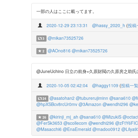
一部の人はここに載ってます。
2020-12-29 23:13:31
@hassy_2020_h
(
投稿
@mikan73525726
3
@AOno816
@mikan73525726
2
@JuneUchino 日立の前身=久原財閥の久原房之助氏はCIA日本
2020-10-05 02:42:04
@haggy1109
(
投稿一
@asatohan2
@tuburerujiminn
@sana610
@M
24
@hpXSBcv8rcUr0mv
@3Amazon
@wendhi296
@ke
@kirinji_mj_ah
@sana610
@MizukiS
@octac
26
@FerSk3653
@scollecom
@wendhi296
@zFtY6FI
@Masacchi6
@EnaEmerald
@madoo0912
@Lilya9