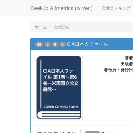
Ceek.jp Altmetrics (α ver.)
文献ランキング
ホーム
文献詳細
CIA日本人ファイル
45
0
0
0
著者
出版者
巻号頁・発行日