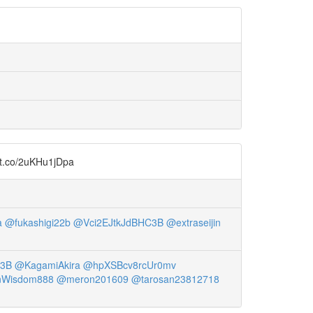
o/2uKHu1jDpa
a
@fukashigi22b
@Vci2EJtkJdBHC3B
@extraseijin
C3B
@KagamiAkira
@hpXSBcv8rcUr0mv
Wisdom888
@meron201609
@tarosan23812718