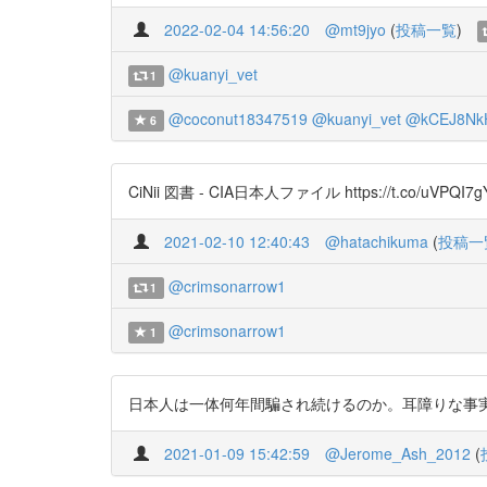
2022-02-04 14:56:20
@mt9jyo
(
投稿一覧
)
@kuanyi_vet
1
@coconut18347519
@kuanyi_vet
@kCEJ8Nk
6
CiNii 図書 - CIA日本人ファイル https://t.co/uVPQI7gY
2021-02-10 12:40:43
@hatachikuma
(
投稿一
@crimsonarrow1
1
@crimsonarrow1
1
日本人は一体何年間騙され続けるのか。耳障りな事実よりも甘
2021-01-09 15:42:59
@Jerome_Ash_2012
(