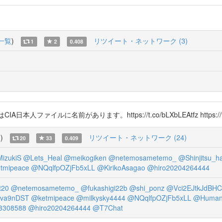
一覧
)
リツイート・ネットワーク (3)
1
2
0.408
人ファイルに名前があります。https://t.co/bLXbLEAtfz https://t.c
覧
)
リツイート・ネットワーク (24)
20
33
0.409
izukiS
@Lets_Heal
@meikogiken
@netemosametemo_
@Shinjitsu_h
tmipeace
@NQqlfpOZjFb5xLL
@KirikoAsagao
@hiro20204264444
t20
@netemosametemo_
@fukashigi22b
@shi_ponz
@Vci2EJtkJdBH
Cva9nDST
@ketmipeace
@milkysky4444
@NQqlfpOZjFb5xLL
@Human
3308588
@hiro20204264444
@T7Chat