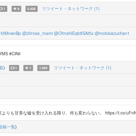
リツイート・ネットワーク (1)
1
6
0.408
H3MnwvBp
@20rose_mami
@OfmshIEqb8SAt5x
@motokazuchan1
MS #CiNii
覧
)
リツイート・ネットワーク (1)
1
1
1.000
美な嘘を受け入れる限り、何も変わらない。 https://t.co/uFnNZ
投稿一覧
)