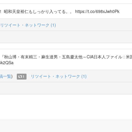
昭和天皇裕仁もしっかり入ってる。。 https://t.co/698xJwh0Pk
リツイート・ネットワーク (1)
『秋山博・有末精三・麻生達男・五島慶太他～CIA日本人ファイル : 米
A5k2QSa
稿一覧
)
リツイート・ネットワーク (1)
1