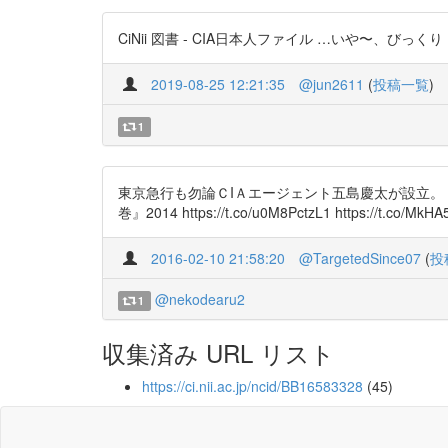
CiNii 図書 - CIA日本人ファイル …いや〜、びっくり！ 
2019-08-25 12:21:35
@jun2611
(
投稿一覧
)
1
東京急行も勿論ＣIＡエージェント五島慶太が設立。 
巻』2014 https://t.co/u0M8PctzL1 https://t.co/MkH
2016-02-10 21:58:20
@TargetedSince07
(
投
@nekodearu2
1
収集済み URL リスト
https://ci.nii.ac.jp/ncid/BB16583328
(45)