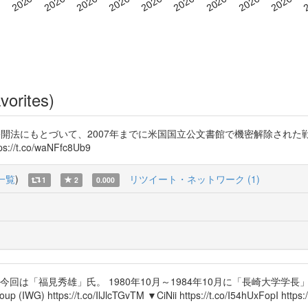
vorites)
報公開法にもとづいて、2007年までに米国国立公文書館で機密解除され
t.co/waNFfc8Ub9
一覧
)
リツイート・ネットワーク (1)
1
2
0.000
回は「福見秀雄」氏。 1980年10月～1984年10月に「長崎大学学
p (IWG) https://t.co/IlJlcTGvTM ▼CiNii https://t.co/I54hUxFopI https