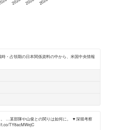
た戦時・占領期の日本関係資料の中から、米国中央情報
長」。 …某部隊や山俊との関りは如何に。 ▼深堀考察
://t.co/TY8acMWejC