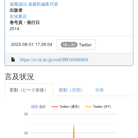
遠藤誠治 遠藤乾編集代表
出版者
岩波書店
巻号頁・発行日
2014
2023-08-01 17:26:04
Twitter
16 + 21
https://ci.nii.ac.jp/ncid/BB1698956X
言及状況
変動（ピーク前後）
変動（月別）
分布
合計
Twitter (通常)
Twitter (RT)
15
10