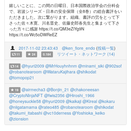
嬉しいことに、この間の日曜日、日本国際政治学会の分科会
で、岩波シリーズ・日本の安全保障（全8巻）の総合書評をい
ただきました。次に繋がります。組織、書評の労をとって下
さった佐々木寛、川名晋史、佐藤史郎各先生と集まって下さ
った方々に感謝 https://t.co/QM3eZiYg9N
https://t.co/Wc5oDWReEZ
2017-11-02 23:43:43
@ken_fiore_endo
(
投稿一覧
)
リツイート・ネットワーク (14)
11
24
0.184
@hyuri2009
@MrHouyhnhnm
@minami_siki
@902sof
14
@robanotearoom
@WataruKajihara
@shikodat
@tomopop21
@airmecha3
@Bonjin_21
@chakoneesan
19
@CryptoNlnjaNFT
@fwis2356
@Hiroshi_1966
@honeysuckle58
@hyuri2009
@kaikaji
@Kireal
@kokaru
@niigatamama
@rateo485
@robanotearoom
@shikodat
@takumi_itabashi
@vc10derness
@Yoshioka_keiko
@zionsion