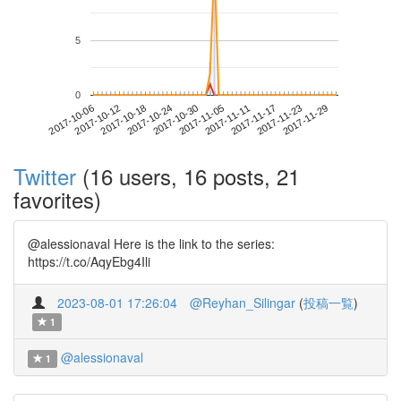
5
0
2017-11-23
2017-10-06
2017-10-24
2017-11-11
2017-11-29
2017-10-12
2017-10-30
2017-11-17
2017-10-18
2017-11-05
Twitter
(16 users, 16 posts, 21
favorites)
@alessionaval Here is the link to the series:
https://t.co/AqyEbg4Ili
2023-08-01 17:26:04
@Reyhan_Silingar
(
投稿一覧
)
1
@alessionaval
1