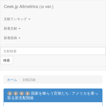
Ceek.jp Altmetrics (α ver.)
文献ランキング
新着文献
新着投稿
検索
ホーム
文献詳細
国家を喰らう官僚たち : アメリカを乗っ
2
0
0
0
取る新支配階級