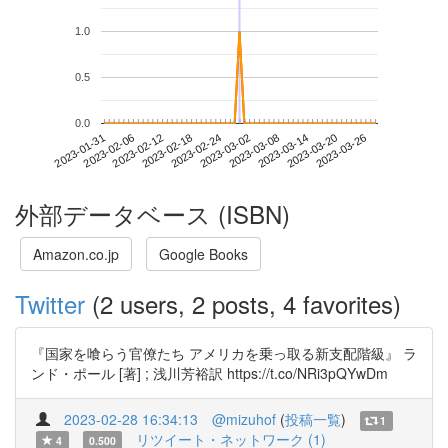
1.0
0.5
0.0
2023-03-20
2023-01-31
2023-02-18
2023-03-08
2023-03-26
2023-02-06
2023-02-24
2023-03-14
2023-02-12
2023-03-02
外部データベース (ISBN)
Amazon.co.jp
Google Books
Twitter
(2 users, 2 posts, 4 favorites)
『国家を喰らう官僚たち アメリカを乗っ取る新支配階級』 ラ
ンド・ポール [著] ; 浅川芳裕訳 https://t.co/NRi3pQYwDm
2023-02-28 16:34:13
@mizuhof
(
投稿一覧
)
1
リツイート・ネットワーク (1)
4
0.500