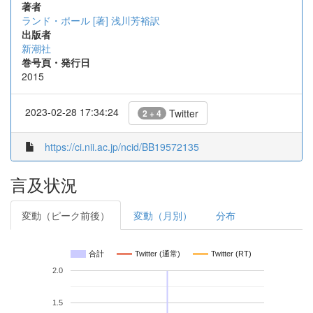
著者
ランド・ポール [著]
浅川芳裕訳
出版者
新潮社
巻号頁・発行日
2015
2023-02-28 17:34:24
Twitter
2 + 4
https://ci.nii.ac.jp/ncid/BB19572135
言及状況
変動（ピーク前後）
変動（月別）
分布
合計
Twitter (通常)
Twitter (RT)
2.0
1.5