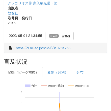
グレゴリオス著
家入敏光選・訳
出版者
教友社
巻号頁・発行日
2015
2023-05-01 21:34:55
Twitter
6 + 8
https://ci.nii.ac.jp/ncid/BB19781758
言及状況
変動（ピーク前後）
変動（月別）
分布
合計
Twitter (通常)
Twitter (RT)
4
3