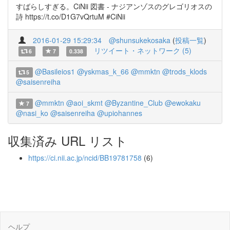
すばらしすぎる。CiNii 図書 - ナジアンゾスのグレゴリオスの
詩 https://t.co/D1G7vQrtuM #CiNii
2016-01-29 15:29:34
@shunsukekosaka
(
投稿一覧
)
リツイート・ネットワーク (5)
6
7
0.338
@Basileios1
@yskmas_k_66
@mmktn
@trods_klods
5
@saisenreiha
@mmktn
@aoi_skmt
@Byzantine_Club
@ewokaku
7
@nasi_ko
@saisenreiha
@upiohannes
収集済み URL リスト
https://ci.nii.ac.jp/ncid/BB19781758
(6)
ヘルプ