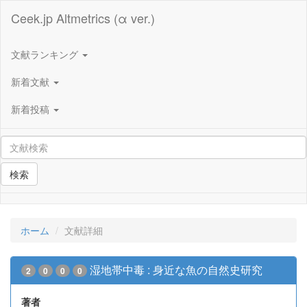
Ceek.jp Altmetrics (α ver.)
文献ランキング
新着文献
新着投稿
検索
ホーム
文献詳細
湿地帯中毒 : 身近な魚の自然史研究
2
0
0
0
著者