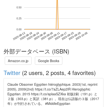
0.50
0.25
0.00
2023-09-29
2023-08-12
2023-08-30
2023-09-17
2023-10-05
2023-08-18
2023-09-05
2023-09-23
2023-08-24
2023-09-11
外部データベース (ISBN)
Amazon.co.jp
Google Books
Twitter
(2 users, 2 posts, 4 favorites)
Claude Obsomer Egyptien hiéroglyphique. 2003(1st, reprint
2005), 2009(2nd) https://t.co/7aZLAep2IR Hieroglyphic
Egyptian. 2015 https://t.co/splaaSZXka 初版2刷（191.p）と
２版（303.p）と英訳（381.p）。現在は仏語版の３版（2017
年）が刊行されている。 #MiddleEgyptian