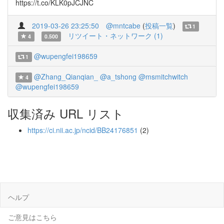
https://t.co/KLK0pJCJNC
2019-03-26 23:25:50
@mntcabe
(
投稿一覧
)
1
リツイート・ネットワーク (1)
4
0.500
@wupengfei198659
1
@Zhang_Qianqian_
@a_tshong
@msmitchwitch
4
@wupengfei198659
収集済み URL リスト
https://ci.nii.ac.jp/ncid/BB24176851
(2)
ヘルプ
ご意見はこちら