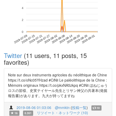
4
2
0
2019-08-26
2019-07-09
2019-07-27
2019-08-14
2019-09-01
2019-07-15
2019-08-02
2019-08-20
2019-07-21
2019-08-08
Twitter
(11 users, 11 posts, 15
favorites)
Note sur deux instruments agricoles du néolithique de Chine
https://t.co/oNc05YHzad #CiNii Le paléolithique de la Chine :
Mémoirs originaux https://t.co/pkxNA5zkpq #CiNii ほねじゅう
ロスの皆様、史実テイヤール先生とリサン神父の共著本(発掘
報告書)があります。九大が持ってますね
2019-08-06 01:03:06
@mmktn
(
投稿一覧
)
10
リツイート・ネットワーク (10)
16
0.351