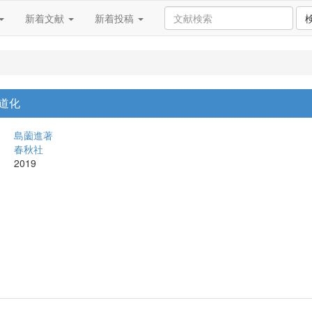
新着文献
新着投稿
神道化
島薗進著
春秋社
2019