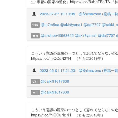
生: 帝都の国家神道化』https://t.co/BuHaTEoiTA 
2023-07-27 19:10:05
@Shimazono
(
投稿一
@m7m5ea
@akir8yana1
@dai7707
@kakki_n
6
@arsinoe40963622
@akir8yana1
@dai7707
9
こういう意識の源泉の一つとして忘れてならないのは、191
https://t.co/fhlQOuN27H （ともに2019年）
2023-05-01 17:21:23
@Shimazono
(
投稿一
@daiki91617638
1
@daiki91617638
1
こういう意識の源泉の一つとして忘れてならないのは、191
https://t.co/fhlQOuN27H （ともに2019年）