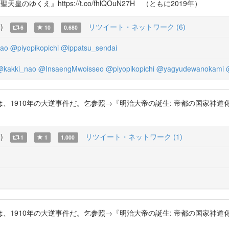
『神聖天皇のゆくえ』https://t.co/fhlQOuN27H （ともに2019年）
覧
)
リツイート・ネットワーク (6)
6
10
0.680
ao
@piyopikopichi
@ippatsu_sendai
@kakki_nao
@InsaengMwoisseo
@piyopikopichi
@yagyudewanokami
0年の大逆事件だ。乞参照→『明治大帝の誕生: 帝都の国家神道化』https:/
覧
)
リツイート・ネットワーク (1)
1
1
1.000
0年の大逆事件だ。乞参照→『明治大帝の誕生: 帝都の国家神道化』https:/