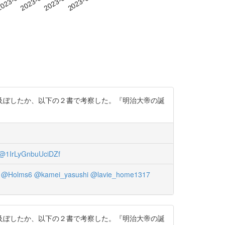
及ぼしたか、以下の２書で考察した。『明治大帝の誕
@1IrLyGnbuUciDZf
@Holms6
@kamei_yasushi
@lavie_home1317
及ぼしたか、以下の２書で考察した。『明治大帝の誕