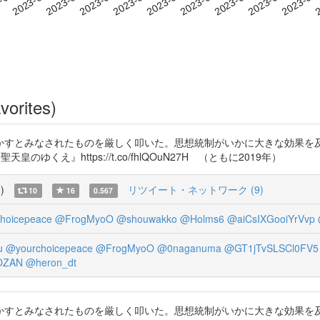
vorites)
かすとみなされたものを厳しく叩いた。思想統制がいかに大きな効果を
『神聖天皇のゆくえ』https://t.co/fhlQOuN27H （ともに2019年）
覧
)
リツイート・ネットワーク (9)
10
16
0.567
hoicepeace
@FrogMyoO
@shouwakko
@Holms6
@aiCsIXGooiYrVvp
u
@yourchoicepeace
@FrogMyoO
@0naganuma
@GT1jTvSLSCl0FV5
OZAN
@heron_dt
かすとみなされたものを厳しく叩いた。思想統制がいかに大きな効果を