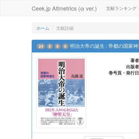
Ceek.jp Altmetrics (α ver.)
文献ランキング
ホーム
文献詳細
明治大帝の誕生 : 帝都の国家
24
0
0
0
著者
出版者
巻号頁・発行日