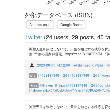
外部データベース (ISBN)
Amazon.co.jp
Google Books
Twitter
(24 users, 29 posts, 40 fa
神聖天皇を崇敬しないで、天皇を軸とする秩序を脅
生: 帝都の国家神道化』https://t.co/BuHaTEoiTA 
2023-08-05 14:52:06
@Shimazono
(
投稿一
@4091973481124
@4091973481124
@yourc
9
@Raven_6_trpg
@4091973481124
@ug_ok
14
@shouwakko
@aiCsIXGooiYrVvp
@YOKOZANYOK
神聖天皇を崇敬しないで、天皇を軸とする秩序を脅