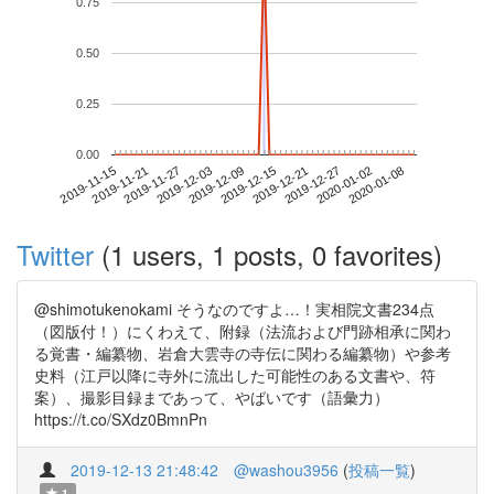
0.75
0.50
0.25
0.00
2020-01-02
2019-11-15
2019-12-03
2019-12-21
2020-01-08
2019-11-21
2019-12-09
2019-12-27
2019-11-27
2019-12-15
Twitter
(1 users, 1 posts, 0 favorites)
@shimotukenokami そうなのですよ…！実相院文書234点
（図版付！）にくわえて、附録（法流および門跡相承に関わ
る覚書・編纂物、岩倉大雲寺の寺伝に関わる編纂物）や参考
史料（江戸以降に寺外に流出した可能性のある文書や、符
案）、撮影目録まであって、やばいです（語彙力）
https://t.co/SXdz0BmnPn
2019-12-13 21:48:42
@washou3956
(
投稿一覧
)
1