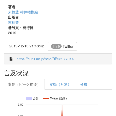
著者
末柄豊 村井祐樹編
出版者
末柄豊
巻号頁・発行日
2019
2019-12-13 21:48:42
Twitter
1 + 0
https://ci.nii.ac.jp/ncid/BB28977014
言及状況
変動（ピーク前後）
変動（月別）
分布
合計
Twitter (通常)
1.00