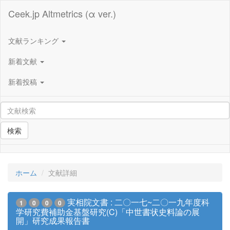
Ceek.jp Altmetrics (α ver.)
文献ランキング
新着文献
新着投稿
検索
ホーム
文献詳細
実相院文書 : 二〇一七~二〇一九年度科
1
0
0
0
学研究費補助金基盤研究(C)「中世書状史料論の展
開」研究成果報告書