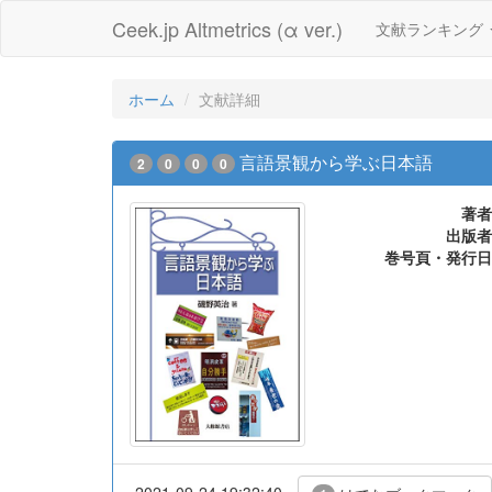
Ceek.jp Altmetrics (α ver.)
文献ランキング
ホーム
文献詳細
言語景観から学ぶ日本語
2
0
0
0
著者
出版者
巻号頁・発行日
2021-09-24 19:32:40