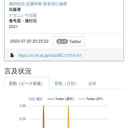
梅田拓也 近藤和都 新倉貴仁編著
出版者
ナカニシヤ出版
巻号頁・発行日
2021
2023-07-20 23:25:22
Twitter
2 + 1
https://ci.nii.ac.jp/ncid/BC11274141
言及状況
変動（ピーク前後）
変動（月別）
分布
合計
Twitter (通常)
Twitter (RT)
1.00
0.75