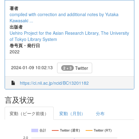
著者
compiled with correction and additional notes by Yutaka
Kawasaki ...
出版者
Uehiro Project for the Asian Research Library, The University
of Tokyo Library System
巻号頁・発行日
2022
2024-01-09 10:02:13
Twitter
2 + 3
https://ci.nii.ac.jp/ncid/BC13201182
言及状況
変動（ピーク前後）
変動（月別）
分布
合計
Twitter (通常)
Twitter (RT)
2.0