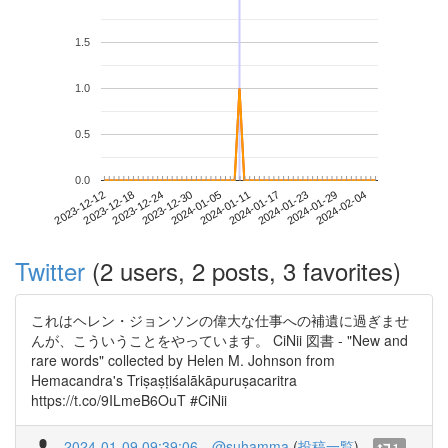
1.5
1.0
0.5
0.0
2024-01-29
2023-12-12
2023-12-30
2024-01-17
2024-02-04
2023-12-18
2024-01-05
2024-01-23
2023-12-24
2024-01-11
Twitter
(2 users, 2 posts, 3 favorites)
これはヘレン・ジョンソンの偉大な仕事への補遺に過ぎませ
んが、こういうことをやっています。 CiNii 図書 - "New and
rare words" collected by Helen M. Johnson from
Hemacandra's Triṣaṣṭiśalākāpuruṣacaritra
https://t.co/9ILmeB6OuT #CiNii
2024-01-09 09:39:06
@suhamma
(
投稿一覧
)
1