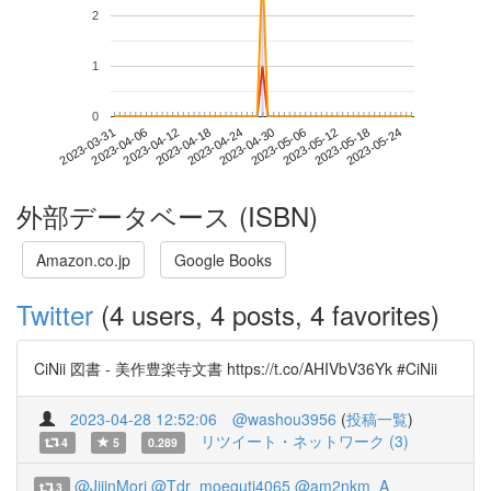
2
1
0
2023-05-18
2023-03-31
2023-04-18
2023-05-06
2023-05-24
2023-04-06
2023-04-24
2023-05-12
2023-04-12
2023-04-30
外部データベース (ISBN)
Amazon.co.jp
Google Books
Twitter
(4 users, 4 posts, 4 favorites)
CiNii 図書 - 美作豊楽寺文書 https://t.co/AHIVbV36Yk #CiNii
2023-04-28 12:52:06
@washou3956
(
投稿一覧
)
リツイート・ネットワーク (3)
4
5
0.289
@JijinMori
@Tdr_moeguti4065
@am2nkm_A
3