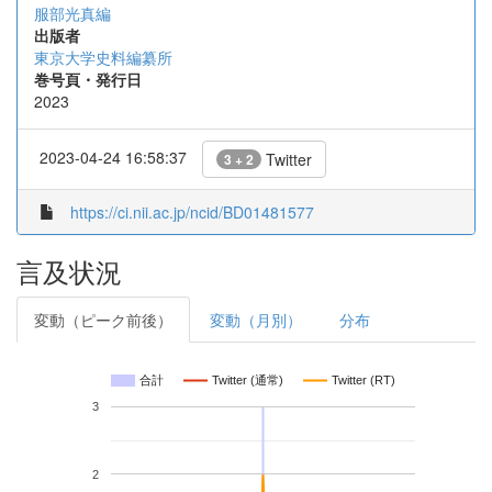
服部光真編
出版者
東京大学史料編纂所
巻号頁・発行日
2023
2023-04-24 16:58:37
Twitter
3 + 2
https://ci.nii.ac.jp/ncid/BD01481577
言及状況
変動（ピーク前後）
変動（月別）
分布
合計
Twitter (通常)
Twitter (RT)
3
2