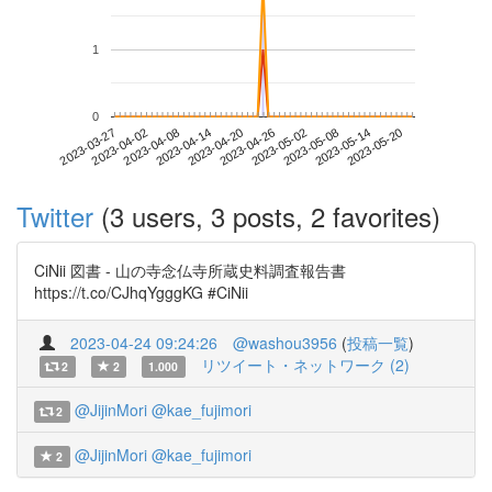
1
0
2023-05-14
2023-03-27
2023-04-14
2023-05-02
2023-05-20
2023-04-02
2023-04-20
2023-05-08
2023-04-08
2023-04-26
Twitter
(3 users, 3 posts, 2 favorites)
CiNii 図書 - 山の寺念仏寺所蔵史料調査報告書
https://t.co/CJhqYgggKG #CiNii
2023-04-24 09:24:26
@washou3956
(
投稿一覧
)
リツイート・ネットワーク (2)
2
2
1.000
@JijinMori
@kae_fujimori
2
@JijinMori
@kae_fujimori
2