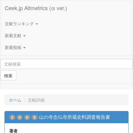
Ceek.jp Altmetrics (α ver.)
文献ランキング
新着文献
新着投稿
検索
ホーム
文献詳細
山の寺念仏寺所蔵史料調査報告書
3
0
0
0
著者