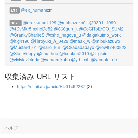
@ex_humanizm
1
@rirakkuma1129
@matsuzaka01
@0301_1990
25
@4DvMkr5mxhpDe52
@666gun_k
@CoGiToErGO_SUM2
@CrankyCharlieS
@cshe_nagoya_u
@daigakuimo_work
@high190
@Hiroyuki_A_0429
@maak_w
@mibukazuwo
@Mustard_01
@naro_kuri
@Okadadadayo
@row87400822
@StaffSleepy
@suu_hoo
@tsuukun2010
@t_gibier
@viviviavictoria
@yamamikoho
@yd_exh
@yumoto_rie
収集済み URL リスト
https://ci.nii.ac.jp/ncid/BD01492267
(2)
ヘルプ