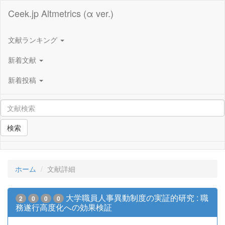
Ceek.jp Altmetrics (α ver.)
文献ランキング
新着文献
新着投稿
検索
ホーム
文献詳細
大学職員人事異動制度の実証的研究 : 職
2
0
0
0
務遂行高度化への効果検証