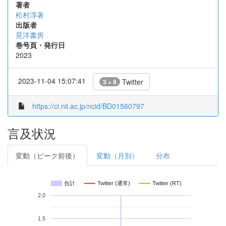
著者
松村淳著
出版者
晃洋書房
巻号頁・発行日
2023
2023-11-04 15:07:41
Twitter
3 + 8
https://ci.nii.ac.jp/ncid/BD01560797
言及状況
変動（ピーク前後）
変動（月別）
分布
合計
Twitter (通常)
Twitter (RT)
2.0
1.5