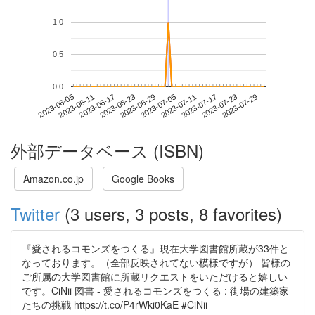
1.0
0.5
0.0
2023-07-23
2023-06-05
2023-06-23
2023-07-11
2023-07-29
2023-06-11
2023-06-29
2023-07-17
2023-06-17
2023-07-05
外部データベース (ISBN)
Amazon.co.jp
Google Books
Twitter
(3 users, 3 posts, 8 favorites)
『愛されるコモンズをつくる』現在大学図書館所蔵が33件と
なっております。（全部反映されてない模様ですが） 皆様の
ご所属の大学図書館に所蔵リクエストをいただけると嬉しい
です。CiNii 図書 - 愛されるコモンズをつくる : 街場の建築家
たちの挑戦 https://t.co/P4rWki0KaE #CiNii