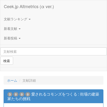
Ceek.jp Altmetrics (α ver.)
文献ランキング
新着文献
新着投稿
検索
ホーム
文献詳細
愛されるコモンズをつくる : 街場の建築
3
0
0
0
家たちの挑戦