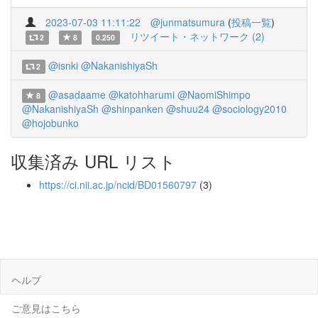
2023-07-03 11:11:22
@junmatsumura
(
投稿一覧
)
リツイート・ネットワーク (2)
2
8
0.250
@isnki
@NakanishiyaSh
2
@asadaame
@katohharumi
@NaomiShimpo
8
@NakanishiyaSh
@shinpanken
@shuu24
@sociology2010
@hojobunko
収集済み URL リスト
https://ci.nii.ac.jp/ncid/BD01560797
(3)
ヘルプ
ご意見はこちら