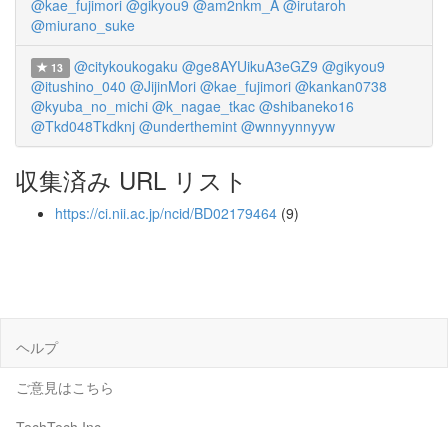
@kae_fujimori
@gikyou9
@am2nkm_A
@irutaroh
@miurano_suke
@citykoukogaku
@ge8AYUikuA3eGZ9
@gikyou9
13
@itushino_040
@JijinMori
@kae_fujimori
@kankan0738
@kyuba_no_michi
@k_nagae_tkac
@shibaneko16
@Tkd048Tkdknj
@underthemint
@wnnyynnyyw
収集済み URL リスト
https://ci.nii.ac.jp/ncid/BD02179464
(9)
ヘルプ
ご意見はこちら
TechTech Inc.