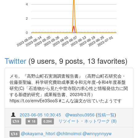
4
2
0
2023-06-25
2023-05-08
2023-05-26
2023-06-13
2023-07-01
2023-05-14
2023-06-01
2023-06-19
2023-05-20
2023-06-07
Twitter
(9 users, 9 posts, 13 favorites)
メモ。『高野山町石実測調査報告書』（高野山町石研究会・
佐藤亜聖編、科学研究費助成事業令和元年度-令和4年度基盤
研究(C)「石造物から見た中世寺院の求心性と情報発信力に関
する基礎的研究」成果報告書、2023年3月）
https://t.co/emvEe3SooS #こんな論文が出ていたようです
2023-06-05 10:30:45
@washou3956
(
投稿一覧
)
リツイート・ネットワーク (8)
9
18
0.294
@okayama_hitori
@chiimoimoi
@wnnyynnyyw
8