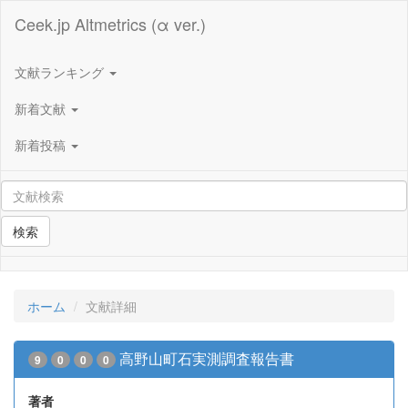
Ceek.jp Altmetrics (α ver.)
文献ランキング
新着文献
新着投稿
検索
ホーム
文献詳細
高野山町石実測調査報告書
9
0
0
0
著者