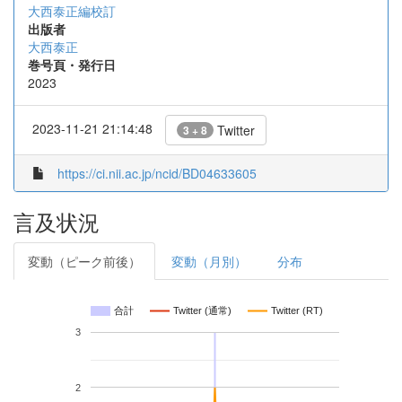
大西泰正編校訂
出版者
大西泰正
巻号頁・発行日
2023
2023-11-21 21:14:48
Twitter
3 + 8
https://ci.nii.ac.jp/ncid/BD04633605
言及状況
変動（ピーク前後）
変動（月別）
分布
合計
Twitter (通常)
Twitter (RT)
3
2