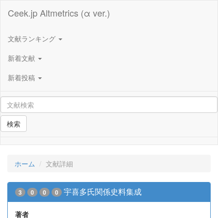
Ceek.jp Altmetrics (α ver.)
文献ランキング
新着文献
新着投稿
検索
ホーム
文献詳細
宇喜多氏関係史料集成
3
0
0
0
著者