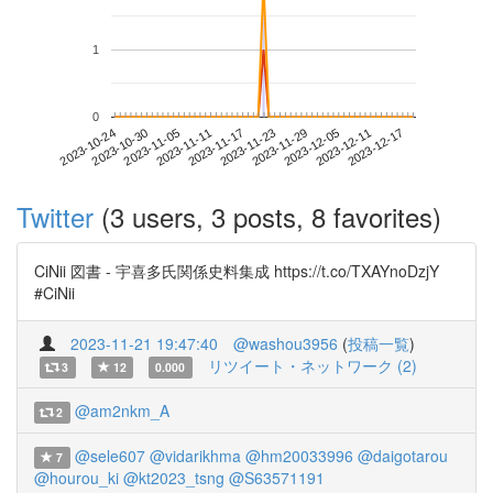
1
0
2023-12-11
2023-10-24
2023-11-11
2023-11-29
2023-12-17
2023-10-30
2023-11-17
2023-12-05
2023-11-05
2023-11-23
Twitter
(3 users, 3 posts, 8 favorites)
CiNii 図書 - 宇喜多氏関係史料集成 https://t.co/TXAYnoDzjY
#CiNii
2023-11-21 19:47:40
@washou3956
(
投稿一覧
)
リツイート・ネットワーク (2)
3
12
0.000
@am2nkm_A
2
@sele607
@vidarikhma
@hm20033996
@daigotarou
7
@hourou_ki
@kt2023_tsng
@S63571191