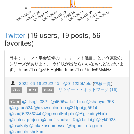
0
2023-09-05
2023-07-19
2023-08-06
2023-08-24
2023-09-11
2023-07-25
2023-08-12
2023-08-30
2023-07-31
2023-08-18
Twitter
(19 users, 19 posts, 56
favorites)
日本オリエント学会監修の「オリエント選書」という素敵な
シリーズがあります。 令和版が出たらいいなぁなどと思いま
す。 https://t.co/gz5FfHgHhu https://t.co/dqdw9MskHz
2023-08-16 22:22:45
@011235Moto
(
投稿一覧
)
リツイート・ネットワーク (18)
20
71
0.433
@hisagi_0821
@4696water_blue
@shanyun358
18
@agape524
@ozawaminorun
@31fpoigg5514
@shuji62286244
@agemotEahpla
@BigDaddyHoro
@ichtus_project
@amor_vuelveTX
@deninigi
@ryk0928
@nsakaty
@takakosuomessa
@lagoon_dragoon
@sanshiroshokan