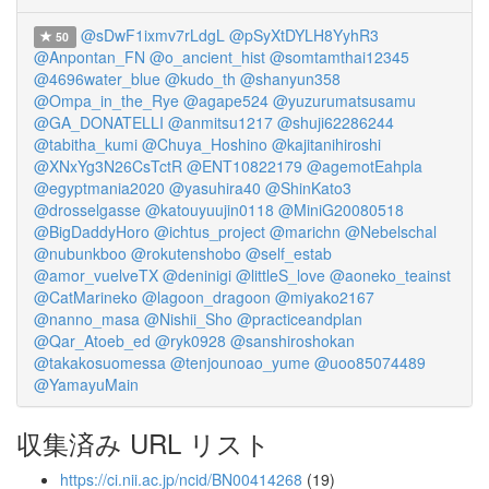
@sDwF1ixmv7rLdgL
@pSyXtDYLH8YyhR3
50
@Anpontan_FN
@o_ancient_hist
@somtamthai12345
@4696water_blue
@kudo_th
@shanyun358
@Ompa_in_the_Rye
@agape524
@yuzurumatsusamu
@GA_DONATELLI
@anmitsu1217
@shuji62286244
@tabitha_kumi
@Chuya_Hoshino
@kajitanihiroshi
@XNxYg3N26CsTctR
@ENT10822179
@agemotEahpla
@egyptmania2020
@yasuhira40
@ShinKato3
@drosselgasse
@katouyuujin0118
@MiniG20080518
@BigDaddyHoro
@ichtus_project
@marichn
@Nebelschal
@nubunkboo
@rokutenshobo
@self_estab
@amor_vuelveTX
@deninigi
@littleS_love
@aoneko_teainst
@CatMarineko
@lagoon_dragoon
@miyako2167
@nanno_masa
@Nishii_Sho
@practiceandplan
@Qar_Atoeb_ed
@ryk0928
@sanshiroshokan
@takakosuomessa
@tenjounoao_yume
@uoo85074489
@YamayuMain
収集済み URL リスト
https://ci.nii.ac.jp/ncid/BN00414268
(19)