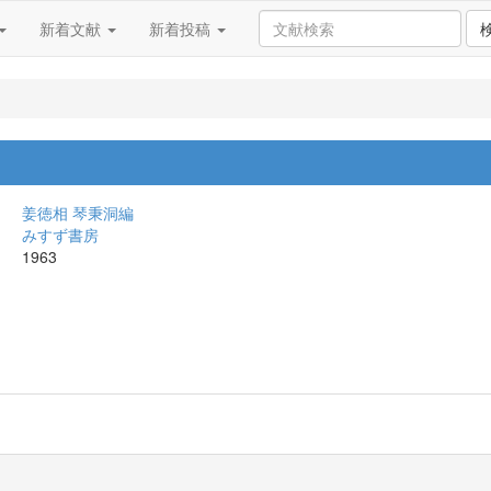
新着文献
新着投稿
姜徳相 琴秉洞編
みすず書房
1963