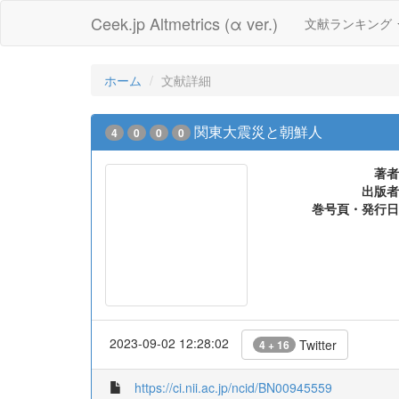
Ceek.jp Altmetrics (α ver.)
文献ランキング
ホーム
文献詳細
関東大震災と朝鮮人
4
0
0
0
著者
出版者
巻号頁・発行日
2023-09-02 12:28:02
Twitter
4 + 16
https://ci.nii.ac.jp/ncid/BN00945559