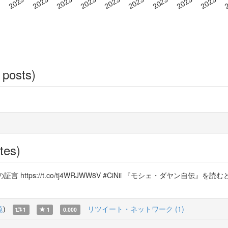
 posts)
tes)
の証言 https://t.co/tj4WRJWW8V #CiNii 『モシェ・ダヤ
覧
)
リツイート・ネットワーク (1)
1
1
0.000