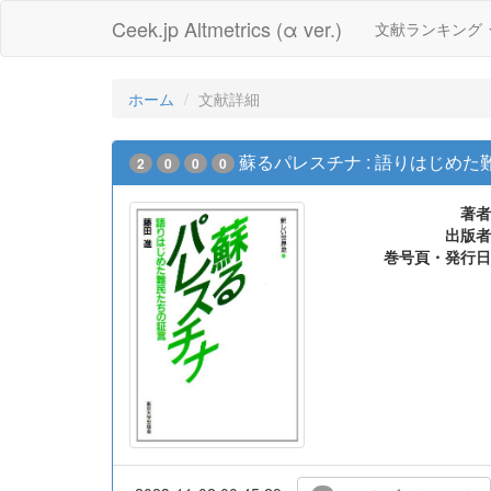
Ceek.jp Altmetrics (α ver.)
文献ランキング
ホーム
文献詳細
蘇るパレスチナ : 語りはじめ
2
0
0
0
著者
出版者
巻号頁・発行日