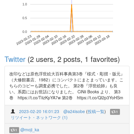
1.0
0.5
0.0
2023-03-12
2023-01-23
2023-02-10
2023-02-28
2023-03-18
2023-01-29
2023-02-16
2023-03-06
2023-02-04
2023-02-22
Twitter
(2 users, 2 posts, 1 favorites)
改印などは原色浮世絵大百科事典第3巻『様式・彫摺・版元』
（大修館書店、1982）にコンパクトにまとまっています。こ
ちらのコピーも調査必携でした。 第2巻『浮世絵師』も良
い。系図にはお世話になりました。 CiNii Books より、 第3
巻 https://t.co/TiizKpYA7w 第2巻 https://t.co/Ql2p3YoHSm
2023-02-20 16:01:23
@a24isobe
(
投稿一覧
)
1
リツイート・ネットワーク (1)
@moji_ka
1