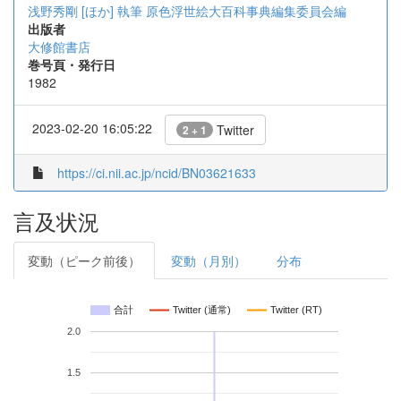
浅野秀剛 [ほか] 執筆
原色浮世絵大百科事典編集委員会編
出版者
大修館書店
巻号頁・発行日
1982
2023-02-20 16:05:22
Twitter
2 + 1
https://ci.nii.ac.jp/ncid/BN03621633
言及状況
変動（ピーク前後）
変動（月別）
分布
合計
Twitter (通常)
Twitter (RT)
2.0
1.5