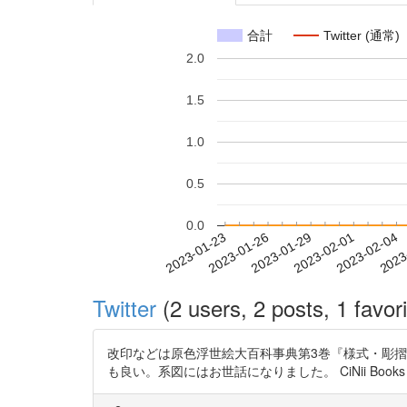
合計
Twitter (通常)
2.0
1.5
1.0
0.5
0.0
2023-01-29
2023-02-01
2023-02-04
2023
2023-01-23
2023-01-26
Twitter
(2 users, 2 posts, 1 favori
改印などは原色浮世絵大百科事典第3巻『様式・彫摺
も良い。系図にはお世話になりました。 CiNii Books より、 第3巻