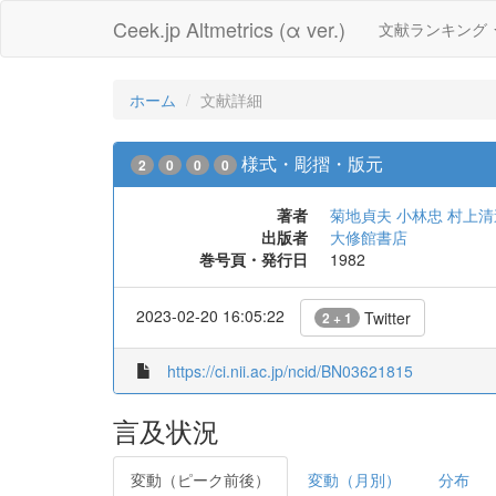
Ceek.jp Altmetrics (α ver.)
文献ランキング
ホーム
文献詳細
様式・彫摺・版元
2
0
0
0
著者
菊地貞夫 小林忠 村上
出版者
大修館書店
巻号頁・発行日
1982
2023-02-20 16:05:22
Twitter
2 + 1
https://ci.nii.ac.jp/ncid/BN03621815
言及状況
変動（ピーク前後）
変動（月別）
分布