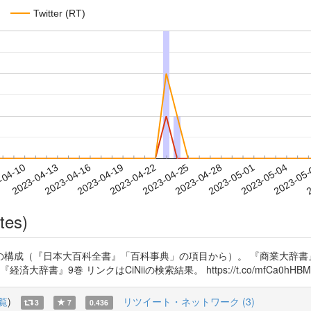
Twitter (RT)
2023-05-01
2023-05-04
2023-05
-04-10
2
2023-04-13
2023-04-16
2023-04-19
2023-04-22
2023-04-25
2023-04-28
tes)
構成（『日本大百科全書』「百科事典」の項目から）。 『商業大辞書』6
辞書』9巻 リンクはCiNiiの検索結果。 https://t.co/mfCa0hHB
覧
)
リツイート・ネットワーク (3)
3
7
0.436