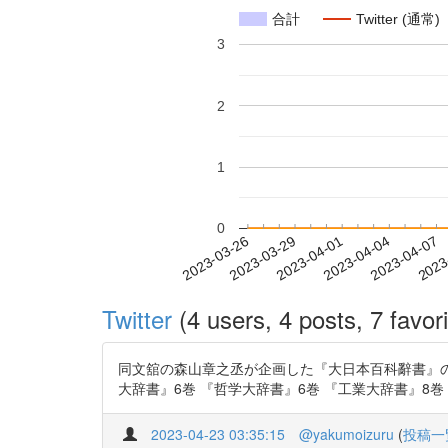
合計
Twitter (通常)
3
2
1
0
2023-04-01
2023-04-04
2023-04-07
2023
2023-03-26
2023-03-29
Twitter
(4 users, 4 posts, 7 favori
同文舘の森山章之丞が企画した『大日本百科辭書』の
大辞書』6巻 『哲学大辞書』6巻 『工業大辞書』8巻 『経済大
2023-04-23 03:35:15
@yakumoizuru
(
投稿一