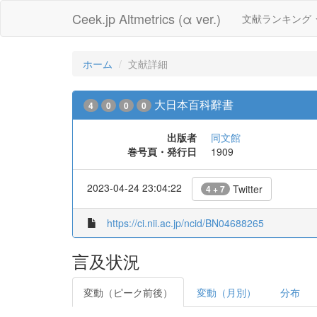
Ceek.jp Altmetrics (α ver.)
文献ランキング
ホーム
文献詳細
大日本百科辭書
4
0
0
0
出版者
同文館
巻号頁・発行日
1909
2023-04-24 23:04:22
Twitter
4 + 7
https://ci.nii.ac.jp/ncid/BN04688265
言及状況
変動（ピーク前後）
変動（月別）
分布