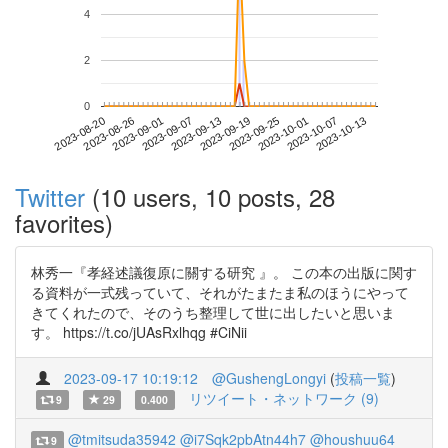
4
2
0
2023-10-07
2023-08-20
2023-09-07
2023-09-25
2023-10-13
2023-08-26
2023-09-13
2023-10-01
2023-09-01
2023-09-19
Twitter
(10 users, 10 posts, 28
favorites)
林秀一『孝経述議復原に關する研究 』。 この本の出版に関す
る資料が一式残っていて、それがたまたま私のほうにやって
きてくれたので、そのうち整理して世に出したいと思いま
す。 https://t.co/jUAsRxlhqg #CiNii
2023-09-17 10:19:12
@GushengLongyi
(
投稿一覧
)
リツイート・ネットワーク (9)
9
29
0.400
@tmitsuda35942
@i7Sqk2pbAtn44h7
@houshuu64
9