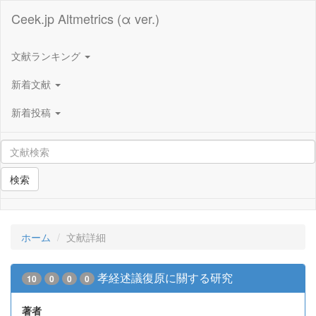
Ceek.jp Altmetrics (α ver.)
文献ランキング
新着文献
新着投稿
検索
ホーム
文献詳細
孝経述議復原に關する研究
10
0
0
0
著者