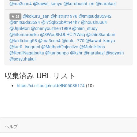
@ma3cun4
@kawai_kanyu
@kurubushi_rm
@narakazi
@kokuru_san
@histrist1976
@tmitsuda35942
25
@tmitsuda3594
@i7Sqk2pbAtn44h7
@houshuu64
@JijinMori
@chenyouzhen1989
@hien_study
@hitomaroeiku
@8Wpu8KDLRCtYWsq
@shin3kanbun
@taidixiong56
@ma3cun4
@dufu_770
@kawai_kanyu
@kur0_tsugumi
@MethodObjective
@Metoikitros
@KenjiNagatsuka
@kanbunpo
@kzhr
@narakazi
@seyash
@sosyuhakui
収集済み URL リスト
https://ci.nii.ac.jp/ncid/BN05085174
(10)
ヘルプ