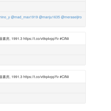
ino_y
@mad_max1919
@manju1635
@meraseijiro
ps://t.co/vi9q4vppYv #CiNii
ps://t.co/vi9q4vppYv #CiNii