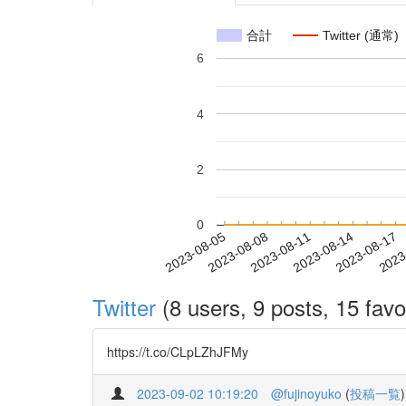
合計
Twitter (通常)
6
4
2
0
2023-08-11
2023-08-14
2023-08-17
2023
2023-08-05
2023-08-08
Twitter
(8 users, 9 posts, 15 favo
https://t.co/CLpLZhJFMy
2023-09-02 10:19:20
@fujinoyuko
(
投稿一覧
)