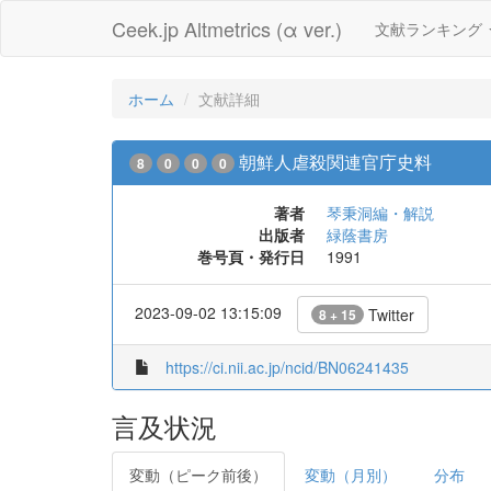
Ceek.jp Altmetrics (α ver.)
文献ランキング
ホーム
文献詳細
朝鮮人虐殺関連官庁史料
8
0
0
0
著者
琴秉洞編・解説
出版者
緑蔭書房
巻号頁・発行日
1991
2023-09-02 13:15:09
Twitter
8 + 15
https://ci.nii.ac.jp/ncid/BN06241435
言及状況
変動（ピーク前後）
変動（月別）
分布