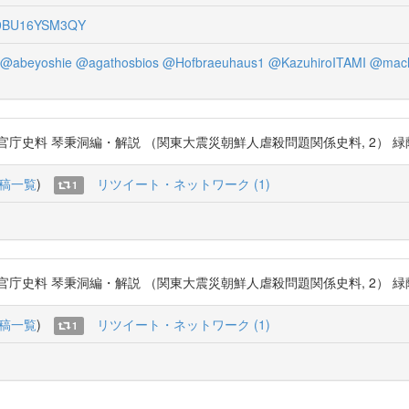
9BU16YSM3QY
@abeyoshie
@agathosbios
@Hofbraeuhaus1
@KazuhiroITAMI
@mach
洞編・解説 （関東大震災朝鮮人虐殺問題関係史料, 2） 緑蔭書房, 1991.3 htt
稿一覧
)
リツイート・ネットワーク (1)
1
洞編・解説 （関東大震災朝鮮人虐殺問題関係史料, 2） 緑蔭書房, 1991.3 htt
稿一覧
)
リツイート・ネットワーク (1)
1