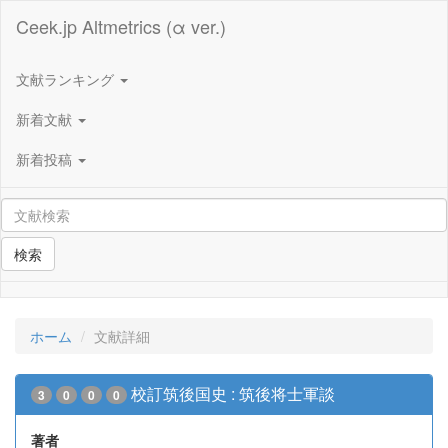
Ceek.jp Altmetrics (α ver.)
文献ランキング
新着文献
新着投稿
検索
ホーム
文献詳細
校訂筑後国史 : 筑後将士軍談
3
0
0
0
著者